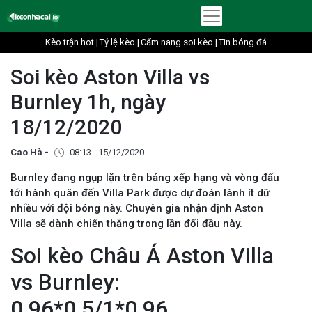
Kèo trận hot |
Tỷ lệ kèo |
Cẩm nang soi kèo |
Tin bóng đá
Soi kèo Aston Villa vs
Burnley 1h, ngày
18/12/2020
Cao Hà -
08:13 - 15/12/2020
Burnley đang ngụp lặn trên bảng xếp hạng và vòng đấu
tới hành quân đến Villa Park được dự đoán lành ít dữ
nhiều với đội bóng này. Chuyên gia nhận định Aston
Villa sẽ dành chiến thắng trong lần đối đầu này.
Soi kèo Châu Á Aston Villa
vs Burnley:
0.96*0.5/1*0.96