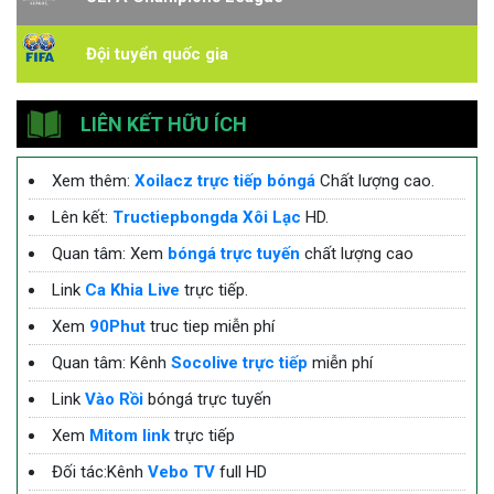
Đội tuyển quốc gia
LIÊN KẾT HỮU ÍCH
Xem thêm:
Xoilacz trực tiếp bóngá
Chất lượng cao.
Lên kết:
Tructiepbongda Xôi Lạc
HD.
Quan tâm: Xem
bóngá trực tuyến
chất lượng cao
Link
Ca Khia Live
trực tiếp.
Xem
90Phut
truc tiep miễn phí
Quan tâm: Kênh
Socolive trực tiếp
miễn phí
Link
Vào Rồi
bóngá trực tuyến
Xem
Mitom link
trực tiếp
Đối tác:Kênh
Vebo TV
full HD