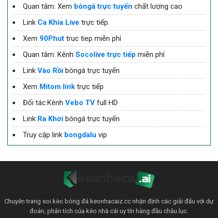
Quan tâm: Xem
bóngá trực tuyến
chất lượng cao
Link
Ca Khia Live
trực tiếp.
Xem
90Phut
truc tiep miễn phí
Quan tâm: Kênh
Socolive trực tiếp
miễn phí
Link
Vào Rồi
bóngá trực tuyến
Xem
Mitom link
trực tiếp
Đối tác:Kênh
Vebo TV
full HD
Link
Ra Khơi
bóngá trực tuyến
Truy cập link
bongdalu
vip
Chuyên trang soi kèo bóng đá keonhacaiz.cc nhận định các giải đấu với dự
đoán, phân tích của kèo nhà cái uy tín hàng đầu châu lục.