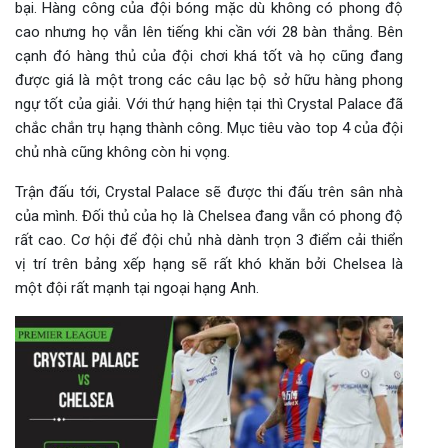
bại. Hàng công của đội bóng mặc dù không có phong độ
cao nhưng họ vẫn lên tiếng khi cần với 28 bàn thắng. Bên
cạnh đó hàng thủ của đội chơi khá tốt và họ cũng đang
được giá là một trong các câu lạc bộ sở hữu hàng phong
ngự tốt của giải. Với thứ hạng hiện tại thì Crystal Palace đã
chắc chắn trụ hạng thành công. Mục tiêu vào top 4 của đội
chủ nhà cũng không còn hi vọng.
Trận đấu tới, Crystal Palace sẽ được thi đấu trên sân nhà
của mình. Đối thủ của họ là Chelsea đang vẫn có phong độ
rất cao. Cơ hội để đội chủ nhà dành trọn 3 điểm cải thiển
vị trí trên bảng xếp hạng sẽ rất khó khăn bởi Chelsea là
một đội rất mạnh tại ngoại hạng Anh.