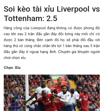
Soi kèo tài xỉu Liverpool vs
Tottenham: 2.5
Hàng công của Liverpool đang không có được phong độ
cao khi sau 2 trận đấu gần đây đội bóng này mới chỉ có
được 2 bàn thắng. Bên cạnh đó họ sẽ phải đối đầu với
hàng thủ vô cùng chắc chắn khi lọt 1 bàn thắng sau 5 trận
đấu gần đây ở ngoại hạng Anh. Chuyên gia khuyên người
chơi chọn xỉu.
Chọn: Xỉu