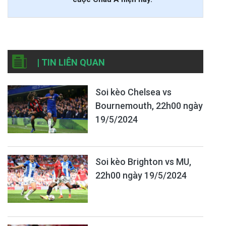
| TIN LIÊN QUAN
Soi kèo Chelsea vs
Bournemouth, 22h00 ngày
19/5/2024
Soi kèo Brighton vs MU,
22h00 ngày 19/5/2024