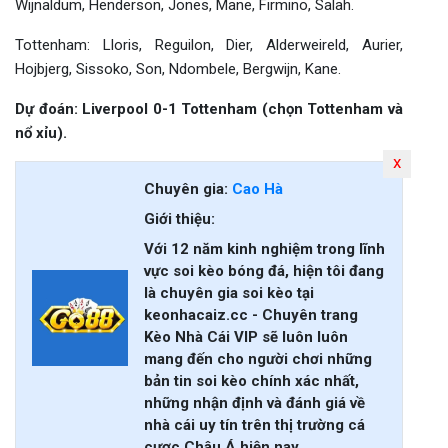
Wijnaldum, Henderson, Jones, Mane, Firmino, Salah.
Tottenham: Lloris, Reguilon, Dier, Alderweireld, Aurier,
Hojbjerg, Sissoko, Son, Ndombele, Bergwijn, Kane.
Dự đoán: Liverpool 0-1 Tottenham (chọn Tottenham và
nổ xỉu).
x
Chuyên gia:
Cao Hà
Giới thiệu:
Với 12 năm kinh nghiệm trong lĩnh
vực soi kèo bóng đá, hiện tôi đang
là chuyên gia soi kèo tại
keonhacaiz.cc - Chuyên trang
Kèo Nhà Cái VIP sẽ luôn luôn
mang đến cho người chơi những
bản tin soi kèo chính xác nhất,
những nhận định và đánh giá về
nhà cái uy tín trên thị trường cá
cược Châu Á hiện nay.