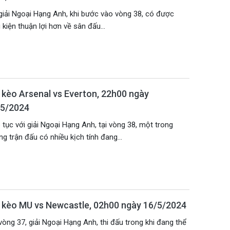
 giải Ngoại Hạng Anh, khi bước vào vòng 38, có được
 kiện thuận lợi hơn về sân đấu...
 kèo Arsenal vs Everton, 22h00 ngày
/5/2024
 tục với giải Ngoại Hạng Anh, tại vòng 38, một trong
g trận đấu có nhiều kịch tính đang...
 kèo MU vs Newcastle, 02h00 ngày 16/5/2024
vòng 37, giải Ngoại Hạng Anh, thi đấu trong khi đang thể