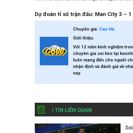
Dự đoán tỉ số trận đấu: Man City 3 – 1
Chuyên gia:
Cao Hà
Giới thiệu:
Với 12 năm kinh nghiệm trong
chuyên gia soi kèo tại keon
luôn mang đến cho người chơ
nhận định và đánh giá về nhà
nay.
| TIN LIÊN QUAN
Soi