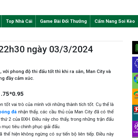
Top Nhà Cái
Game Bài Đổi Thưởng
Cẩm Nang Soi Kèo
 22h30 ngày 03/3/2024
 với phong độ thi đấu tốt thì khi ra sân, Man City và
ng đầy cảm xúc.
1.75*0.95
n tốt vai trò của mình với những thành tích tốt. Cụ thể là
 bóng đá
nhận thấy, các cầu thủ của Man City đã có thể
 thứ 2 của BXH. Điều này cho thấy, trong những trận đấu
 mục tiêu chinh phục giải đấu.
 thể hiện không ngừng có sự tiến bộ liên tiếp. Điều này