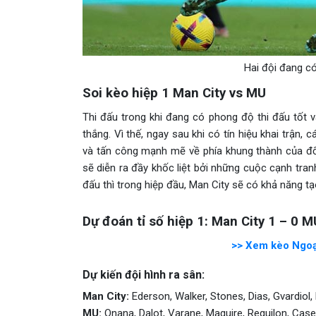
Hai đội đang có
Soi kèo hiệp 1 Man City vs MU
Thi đấu trong khi đang có phong độ thi đấu tốt v
thắng. Vì thế, ngay sau khi có tín hiệu khai trận,
và tấn công mạnh mẽ về phía khung thành của đố
sẽ diễn ra đầy khốc liệt bởi những cuộc cạnh tra
đấu thì trong hiệp đầu, Man City sẽ có khả năng tạ
Dự đoán tỉ số hiệp 1: Man City 1 – 0 M
>> Xem kèo Ngoạ
Dự kiến đội hình ra sân:
Man City:
Ederson, Walker, Stones, Dias, Gvardiol, 
MU:
Onana, Dalot, Varane, Maguire, Reguilon, Case