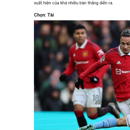
xuất hiện của khá nhiều bàn thắng diễn ra.
Chọn: Tài