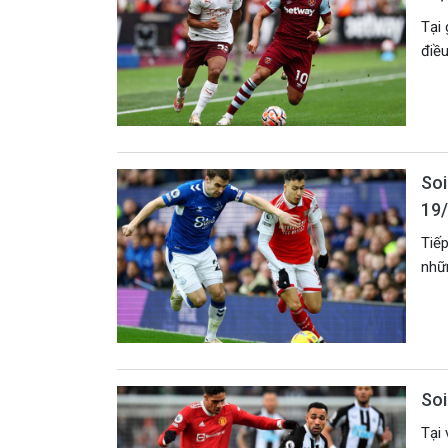
Tại
điều
Soi
19
Tiếp
nhữn
Soi
Tại 