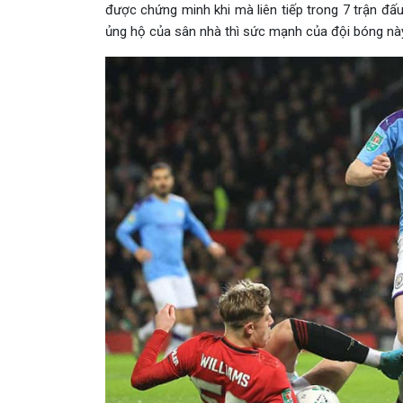
được chứng minh khi mà liên tiếp trong 7 trận đấ
ủng hộ của sân nhà thì sức mạnh của đội bóng này