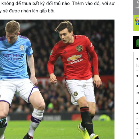
u không để thua bất kỳ đối thủ nào. Thêm vào đó, với sự
 sẽ được nhân lên gấp bội.
l