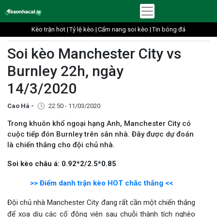
Kèo trận hot |
Tỷ lệ kèo |
Cẩm nang soi kèo |
Tin bóng đá
Soi kèo Manchester City vs
Burnley 22h, ngày
14/3/2020
Cao Hà -
22:50 - 11/03/2020
Trong khuôn khổ ngoại hạng Anh, Manchester City có
cuộc tiếp đón Burnley trên sân nhà. Đây được dự đoán
là chiến thắng cho đội chủ nhà.
Soi kèo châu á: 0.92*2/2.5*0.85
>> Điểm danh trận kèo HOT chắc thắng <<
Đội chủ nhà Manchester City đang rất cần một chiến thắng
để xoa dịu các cổ động viên sau chuỗi thành tích nghèo