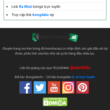
Link
Ra Khơi
bóngá trực tuyến
Truy cập link
bongdalu
vip
Chuyên trang soi kèo bóng đá keonhacaiz.cc nhận định các giải đấu với dự
đoán, phân tích của kèo nhà cái uy tín hàng đầu châu lục.
@ads365s
Liên hệ quảng cáo qua TELEGRAM:
Đối tác: Bongdainfo – Dữ liệu bongdalu
tỷ số trực tuyến
.