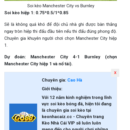
Soi kèo Manchester City vs Burnley
Soi kèo hiệp 1: 0.75*0.5/1*0.85
Sẽ là không quá khó để đội chủ nhà ghi được bàn thắng
ngay tròn hiệp thi đấu đầu tiên nếu thi đấu đúng phong độ.
Chuyên gia khuyên người chơi chọn Manchester City hiệp
1.
Dự đoán: Manchester City 4-1 Burnley (chọn
Manchester City hiệp 1 và nổ tài).
x
Chuyên gia:
Cao Hà
Giới thiệu:
Với 12 năm kinh nghiệm trong lĩnh
vực soi kèo bóng đá, hiện tôi đang
là chuyên gia soi kèo tại
keonhacaiz.cc - Chuyên trang
Kèo Nhà Cái VIP sẽ luôn luôn
mang đến cho người chơi những