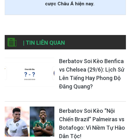
cược Châu Á hiện nay.
| TIN LIÊN QUAN
Berbatov Soi Kèo Benfica
vs Chelsea (29/6): Lịch Sử
Lên Tiếng Hay Phong Độ
Đăng Quang?
Berbatov Soi Kèo “Nội
Chiến Brazil” Palmeiras vs
Botafogo: Vì Niềm Tự Hào
Dân Tộc!