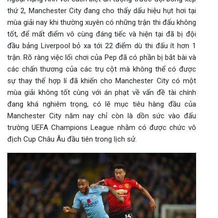
thứ 2, Manchester City đang cho thấy dấu hiệu hụt hơi tại
mùa giải nay khi thường xuyên có những trận thi đấu không
tốt, để mất điểm vô cùng đáng tiếc và hiện tại đã bị đội
đầu bảng Liverpool bỏ xa tới 22 điểm dù thi đấu ít hơn 1
trận. Rõ ràng việc lối chơi của Pep đã có phần bị bắt bài và
các chấn thương của các trụ cột mà không thể có được
sự thay thế hợp lí đã khiến cho Manchester City có một
mùa giải không tốt cùng với án phạt về vấn đề tài chính
đang khá nghiêm trọng, có lẽ mục tiêu hàng đầu của
Manchester City năm nay chỉ còn là dồn sức vào đấu
trường UEFA Champions League nhằm có được chức vô
địch Cup Châu Âu đầu tiên trong lịch sử.