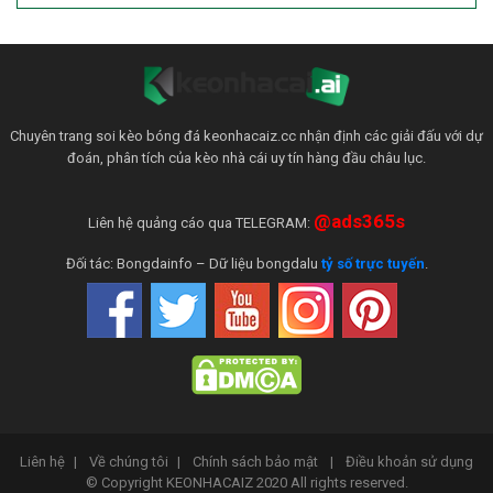
Chuyên trang soi kèo bóng đá keonhacaiz.cc nhận định các giải đấu với dự
đoán, phân tích của kèo nhà cái uy tín hàng đầu châu lục.
@ads365s
Liên hệ quảng cáo qua TELEGRAM:
Đối tác: Bongdainfo – Dữ liệu bongdalu
tỷ số trực tuyến
.
Liên hệ
|
Về chúng tôi
|
Chính sách bảo mật
|
Điều khoản sử dụng
© Copyright KEONHACAIZ 2020 All rights reserved.