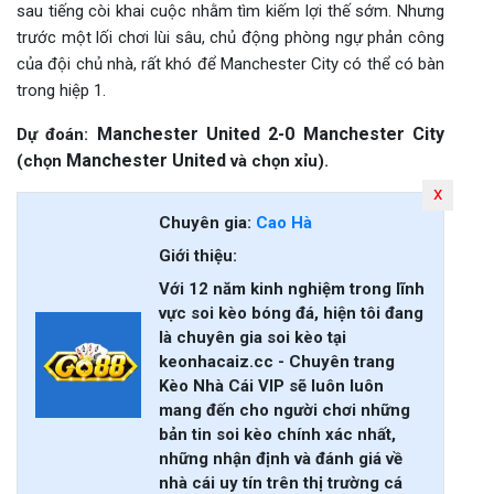
sau tiếng còi khai cuộc nhằm tìm kiếm lợi thế sớm. Nhưng
trước một lối chơi lùi sâu, chủ động phòng ngự phản công
của đội chủ nhà, rất khó để Manchester City có thể có bàn
trong hiệp 1.
Manchester United 2-0 Manchester City
Dự đoán:
Manchester United
(chọn
và chọn xỉu).
x
Chuyên gia:
Cao Hà
Giới thiệu:
Với 12 năm kinh nghiệm trong lĩnh
vực soi kèo bóng đá, hiện tôi đang
là chuyên gia soi kèo tại
keonhacaiz.cc - Chuyên trang
Kèo Nhà Cái VIP sẽ luôn luôn
mang đến cho người chơi những
bản tin soi kèo chính xác nhất,
những nhận định và đánh giá về
nhà cái uy tín trên thị trường cá