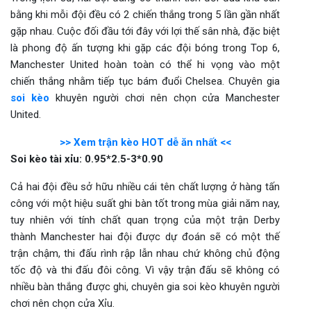
bằng khi mỗi đội đều có 2 chiến thắng trong 5 lần gần nhất
gặp nhau. Cuộc đối đầu tới đây với lợi thế sân nhà, đặc biệt
là phong độ ấn tượng khi gặp các đội bóng trong Top 6,
Manchester United hoàn toàn có thể hi vọng vào một
chiến thắng nhằm tiếp tục bám đuổi Chelsea. Chuyên gia
soi kèo
khuyên người chơi nên chọn cửa Manchester
United.
>> Xem trận kèo HOT dễ ăn nhất <<
Soi kèo tài xỉu: 0.95*2.5-3*0.90
Cả hai đội đều sở hữu nhiều cái tên chất lượng ở hàng tấn
công với một hiệu suất ghi bàn tốt trong mùa giải năm nay,
tuy nhiên với tính chất quan trọng của một trận Derby
thành Manchester hai đội được dự đoán sẽ có một thế
trận chậm, thi đấu rình rập lẫn nhau chứ không chủ động
tốc độ và thi đấu đôi công. Vì vậy trận đấu sẽ không có
nhiều bàn thắng được ghi, chuyên gia soi kèo khuyên người
chơi nên chọn cửa Xỉu.