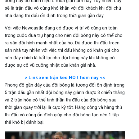
bóng này có danh hiệu ở mùa giải năm nay. Tuy nhiên đây
sẽ là trận đấu vô cùng khó khăn với đội khách khi đội chủ
nhà đang thi đấu ổn định trong thời gian gần đây.
Với việc Newcastle đang có được vị trí vô cùng an toàn
trong cuộc đua trụ hạng cho nên đội bóng này có thể cho
ra sân đội hình mạnh nhất của họ. Dù được thi đấu treen
sân nhà tuy nhiên với việc thi đấu không có khán giả cho
nên đây chính là bất lợi cho đội bóng này khi không có
được sự cổ vũ cuồng nhiệt của khán giả nhà.
> Link xem trận kèo HOT hôm nay <<
Phong độ gần đây của đội bóng là tương đối ổn định trong
5 trận đấu gần nhất đội bóng này giành được 3 chiến thắng
và 2 trận hòa có thể tinh thần thi đấu của đội bóng sau
thời gian quay trởi lại là cực kỳ tốt. Hàng công và hàng thủ
thi đấu vô cùng ổn định giúp cho đội bóng tạo nên 1 tập
thể khó bị đánh bại.