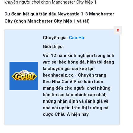
khuyên người chơi chọn Manchester City hiệp 1.
Dự đoán kết quả trận đấu Newcastle 1-3 Manchester
City (chọn Manchester City hiệp 1 và tài)
x
Chuyên gia:
Cao Hà
Giới thiệu:
Với 12 năm kinh nghiệm trong lĩnh
vực soi kèo bóng đá, hiện tôi đang
là chuyên gia soi kèo tại
keonhacaiz.cc - Chuyên trang
Kèo Nhà Cái VIP sẽ luôn luôn
mang đến cho người chơi những
bản tin soi kèo chính xác nhất,
những nhận định và đánh giá về
nhà cái uy tín trên thị trường cá
cược Châu Á hiện nay.