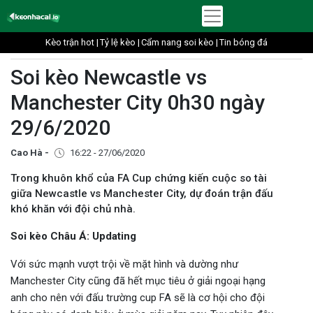
Kèo trận hot |
Tỷ lệ kèo |
Cẩm nang soi kèo |
Tin bóng đá
Soi kèo Newcastle vs
Manchester City 0h30 ngày
29/6/2020
Cao Hà -
16:22 - 27/06/2020
Trong khuôn khổ của FA Cup chứng kiến cuộc so tài
giữa Newcastle vs Manchester City, dự đoán trận đấu
khó khăn với đội chủ nhà.
Soi kèo Châu Á: Updating
Với sức mạnh vượt trội về mặt hình và dường như
Manchester City cũng đã hết mục tiêu ở giải ngoại hạng
anh cho nên với đấu trường cup FA sẽ là cơ hội cho đội