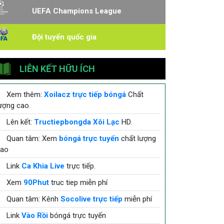
UEFA Champions League
Đội tuyển quốc gia
LIÊN KẾT HỮU ÍCH
Xem thêm:
Xoilacz trực tiếp bóngá
Chất
ượng cao.
Lên kết:
Tructiepbongda Xôi Lạc
HD.
Quan tâm: Xem
bóngá trực tuyến
chất lượng
cao
Link
Ca Khia Live
trực tiếp.
Xem
90Phut
truc tiep miễn phí
Quan tâm: Kênh
Socolive trực tiếp
miễn phí
Link
Vào Rồi
bóngá trực tuyến