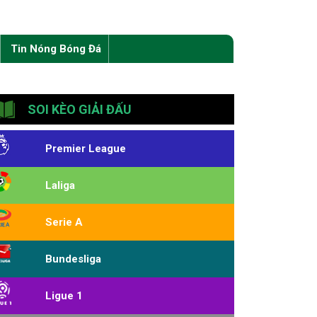
Tin Nóng Bóng Đá
SOI KÈO GIẢI ĐẤU
Premier League
Laliga
Serie A
Bundesliga
Ligue 1