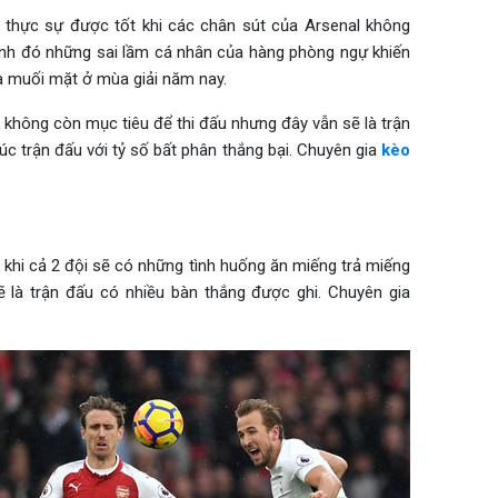
 thực sự được tốt khi các chân sút của Arsenal không
ạnh đó những sai lầm cá nhân của hàng phòng ngự khiến
ua muối mặt ở mùa giải năm nay.
 không còn mục tiêu để thi đấu nhưng đây vẫn sẽ là trận
húc trận đấu với tỷ số bất phân thắng bại. Chuyên gia
kèo
khi cả 2 đội sẽ có những tình huống ăn miếng trả miếng
ẽ là trận đấu có nhiều bàn thắng được ghi. Chuyên gia