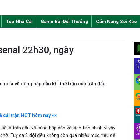
Top Nhà Cái
Game Bài Đổi Thưởng
Cẩm Nang Soi Kèo
senal 22h30, ngày
ho là vô cùng hấp dẫn khi thế trận của trận đấu
 cái trận HOT hôm nay <<
ẽ là trận cầu vô cùng hấp dẫn và kịch tính chính vì vậy
 chờ. Tuy cả 2 đội đều không còn quá nhiều mục tiêu để