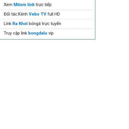
Xem
Mitom link
trực tiếp
Đối tác:Kênh
Vebo TV
full HD
Link
Ra Khơi
bóngá trực tuyến
Truy cập link
bongdalu
vip