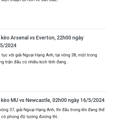
 kèo Arsenal vs Everton, 22h00 ngày
/5/2024
 tục với giải Ngoại Hạng Anh, tại vòng 38, một trong
g trận đấu có nhiều kịch tính đang...
 kèo MU vs Newcastle, 02h00 ngày 16/5/2024
vòng 37, giải Ngoại Hạng Anh, thi đấu trong khi đang thể
 có phong độ tương đương thì...