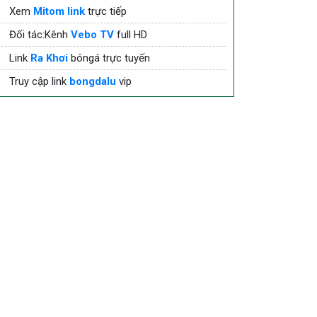
Xem
Mitom link
trực tiếp
Đối tác:Kênh
Vebo TV
full HD
Link
Ra Khơi
bóngá trực tuyến
Truy cập link
bongdalu
vip