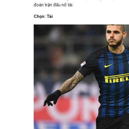
đoán trận đấu nổ tài.
Chọn: Tài