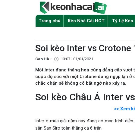
Trang chủ
Kèo Nhà Cái HOT
Tỷ Lệ Kèo
Soi kèo Inter vs Croton
Cao Hà -
13:07 - 01/01/2021
Một Inter đang thăng hoa cùng đẳng cấp vượt t
cuộc đọ sức với một Crotone đang ngụp lặn ở c
chắc chắn sẽ không có bất ngờ nào xảy ra.
Soi kèo Châu Á Inter v
>> Xem kè
Inter ở mùa giải năm nay đang có màn trình diễn 
sân San Siro toàn thắng cả 6 trận.