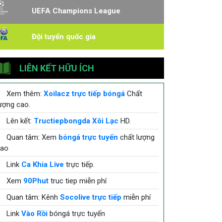
UEFA Champions League
Đội tuyển quốc gia
LIÊN KẾT HỮU ÍCH
Xem thêm:
Xoilacz trực tiếp bóngá
Chất
ượng cao.
Lên kết:
Tructiepbongda Xôi Lạc
HD.
Quan tâm: Xem
bóngá trực tuyến
chất lượng
cao
Link
Ca Khia Live
trực tiếp.
Xem
90Phut
truc tiep miễn phí
Quan tâm: Kênh
Socolive trực tiếp
miễn phí
Link
Vào Rồi
bóngá trực tuyến