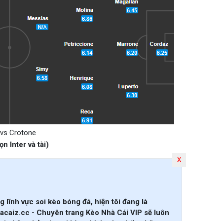
 vs Crotone
n Inter và tài)
x
 lĩnh vực soi kèo bóng đá, hiện tôi đang là
hacaiz.cc - Chuyên trang Kèo Nhà Cái VIP sẽ luôn