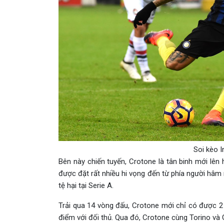
Soi kèo I
Bên này chiến tuyến, Crotone là tân binh mới lên
được đặt rất nhiều hi vọng đến từ phía người hâm
tệ hại tại Serie A.
Trải qua 14 vòng đấu, Crotone mới chỉ có được 2 c
điểm với đối thủ. Qua đó, Crotone cùng Torino và G