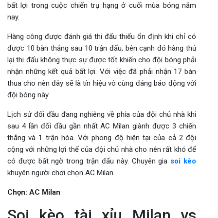
bất lợi trong cuộc chiến trụ hạng ở cuối mùa bóng năm
nay.
Hàng công được đánh giá thi đấu thiếu ổn định khi chỉ có
được 10 bàn thắng sau 10 trận đấu, bên cạnh đó hàng thủ
lại thi đấu không thực sự được tốt khiến cho đội bóng phải
nhận những kết quả bất lợi. Với việc đã phải nhận 17 bàn
thua cho nên đây sẽ là tín hiệu vô cùng đáng báo động với
đội bóng này.
Lịch sử đối đầu đang nghiêng về phía của đội chủ nhà khi
sau 4 lần đối đầu gần nhất AC Milan giành được 3 chiến
thắng và 1 trận hòa. Với phong độ hiện tại của cả 2 đội
cộng với những lợi thế của đội chủ nhà cho nên rất khó để
có được bất ngờ trong trận đấu này. Chuyên gia
soi kèo
khuyên người chơi chọn AC Milan.
Chọn: AC Milan
Soi kèo tài xỉu Milan vs