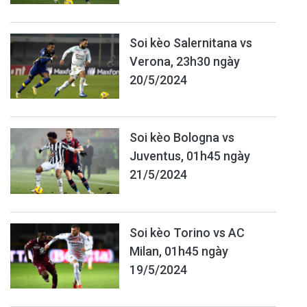
Soi kèo Salernitana vs
Verona, 23h30 ngày
20/5/2024
Soi kèo Bologna vs
Juventus, 01h45 ngày
21/5/2024
Soi kèo Torino vs AC
Milan, 01h45 ngày
19/5/2024