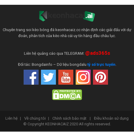
Chuyên trang soi kèo bóng đá keonhacaiz.cc nhận định các giải đấu với dự
đoán, phân tích của kèo nhà cái uy tín hàng đầu châu lục.
@ads365s
Liên hệ quảng cáo qua TELEGRAM:
Đối tác: Bongdainfo – Dữ liệu bongdalu
tỷ số trực tuyến
.
Liên hệ
|
Về chúng tôi
|
Chính sách bảo mật
|
Điều khoản sử dụng
© Copyright KEONHACAIZ 2020 All rights reserved.