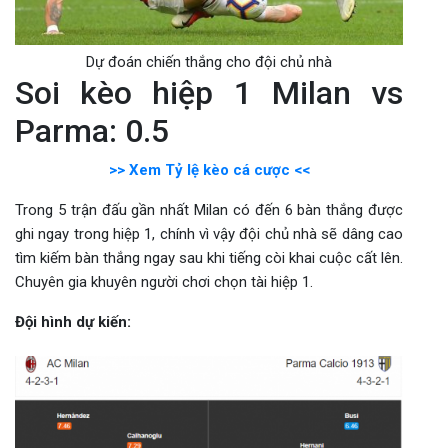
Dự đoán chiến thắng cho đội chủ nhà
Soi kèo hiệp 1 Milan vs
Parma: 0.5
>> Xem Tỷ lệ kèo cá cược <<
Trong 5 trận đấu gần nhất Milan có đến 6 bàn thắng được
ghi ngay trong hiệp 1, chính vì vậy đội chủ nhà sẽ dâng cao
tìm kiếm bàn thắng ngay sau khi tiếng còi khai cuộc cất lên.
Chuyên gia khuyên người chơi chọn tài hiệp 1.
Đội hình dự kiến: