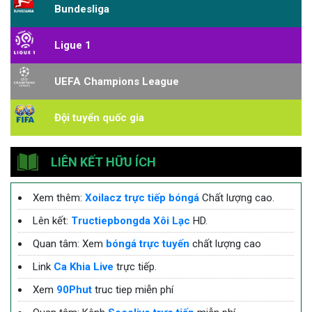
Bundesliga
Ligue 1
UEFA Champions League
Đội tuyển quốc gia
LIÊN KẾT HỮU ÍCH
Xem thêm:
Xoilacz trực tiếp bóngá
Chất lượng cao.
Lên kết:
Tructiepbongda Xôi Lạc
HD.
Quan tâm: Xem
bóngá trực tuyến
chất lượng cao
Link
Ca Khia Live
trực tiếp.
Xem
90Phut
truc tiep miễn phí