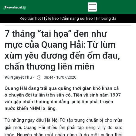
Kèo trận hot |
Tỷ lệ kèo |
Cẩm nang soi kèo |
Tin bóng đá
7 tháng “tai họa” đen như
mực của Quang Hải: Từ lùm
xùm yêu đương đến ốm đau,
chấn thương liên miên
Vũ Nguyệt Thu -
08:44 - 10/07/2020
Quang Hải đang trải qua quãng thời gian khó khăn cả
ở chuyện đời tư lẫn trên sân cỏ. Tiền vệ sinh năm 1997
vừa gặp chấn thương dai dẳng lại bị ốm phải truyền
nước khiến NHM lo lắng.
Từ những ngày đầu Hà Nội FC tập trung chuẩn bị cho mùa
giải mới, Quang Hải nhiều lần phải tập riêng vì lý do sức
khỏe. Nguyên nhân một phần cũng là do một quãng thời