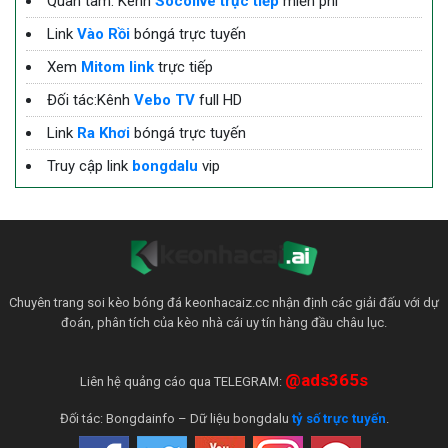
Quan tâm: Kênh
Socolive trực tiếp
miễn phí
Link
Vào Rồi
bóngá trực tuyến
Xem
Mitom link
trực tiếp
Đối tác:Kênh
Vebo TV
full HD
Link
Ra Khơi
bóngá trực tuyến
Truy cập link
bongdalu
vip
Chuyên trang soi kèo bóng đá keonhacaiz.cc nhận định các giải đấu với dự
đoán, phân tích của kèo nhà cái uy tín hàng đầu châu lục.
@ads365s
Liên hệ quảng cáo qua TELEGRAM:
Đối tác: Bongdainfo – Dữ liệu bongdalu
tỷ số trực tuyến
.