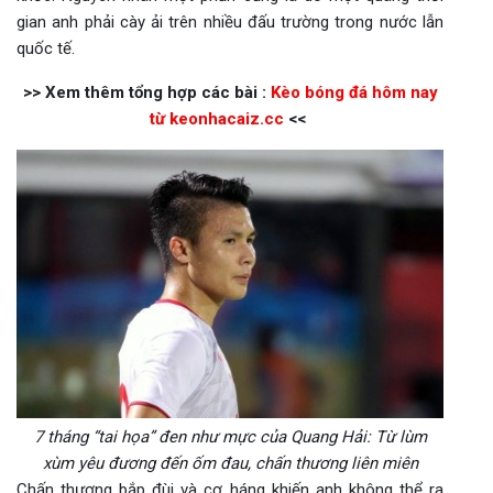
gian anh phải cày ải trên nhiều đấu trường trong nước lẫn
quốc tế.
>> Xem thêm tổng hợp các bài :
Kèo bóng đá hôm nay
từ keonhacaiz.cc
<<
7 tháng “tai họa” đen như mực của Quang Hải: Từ lùm
xùm yêu đương đến ốm đau, chấn thương liên miên
Chấn thương bắp đùi và cơ háng khiến anh không thể ra