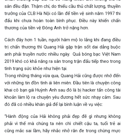
sân đều đặn. Thậm chí, do thiếu cầu thủ chất lượng, thuyền
trưởng của CLB Hà Nội có lần để tiền vệ sinh năm 1997 thi
đấu khi chưa hoàn toàn bình phục. Điều này khiến chấn
thương của tiền vệ Đông Anh trở nặng hơn.
Cách đây hơn 1 tuần, người hâm mộ lo lắng khi đang điều
trị chấn thương thì Quang Hải gặp trận sốt dai dẳng buộc
anh phải truyền nước nhiều ngày. Quả bóng bạc Việt Nam
2019 khó có khả năng ra sân trong trận đấu tiếp theo trong
tình trạng sức khỏe như hiện tại.
Trong những tháng vừa qua, Quang Hải cũng được nhớ đến
với những tin đồn tình ái liên miên. Đầu tiên là chuyện công
khai cô bạn gái Huỳnh Anh sau đó là bị hacker tấn công tài
khoản làm lộ ra chuyện yêu đương hết sức nhạy cảm. Sau
đó đã có nhiều khán giả để lại bình luận về vụ việc:
“Hành động của Hải không phải đẹp đẽ gì nhưng không
phải vì thế mà chúng ta nên chì chiết cậu ta, tuổi trẻ ai
cũng mắc sai lầm, hãy nhắc nhở răn đe trong chừng mực