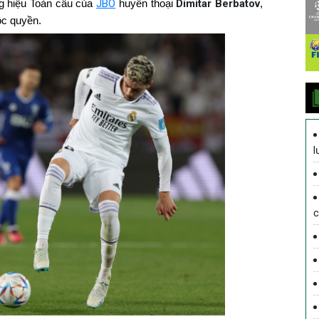
JBO
Dimitar Berbatov
g hiệu Toàn cầu của
huyền thoại
,
ộc quyền.
l