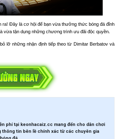
ễn ra! Đây là cơ hội để bạn vừa thưởng thức bóng đá đỉnh
 và vừa tận dụng những chương trình ưu đãi độc quyền.
 lỡ những nhận định tiếp theo từ Dimitar Berbatov và
iễn phí tại keonhacaiz.cc mang đến cho dân chơi
 thông tin bên lề chính xác từ các chuyên gia
 bóng đá.