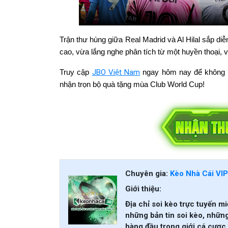
Trận thư hùng giữa Real Madrid và Al Hilal sắp di
cao, vừa lắng nghe phân tích từ một huyền thoại,
JBO Việt Nam
Truy cập
ngay hôm nay để không bỏ
nhận trọn bộ quà tặng mùa Club World Cup!
Chuyên gia:
Kèo Nhà Cái VIP
Giới thiệu:
Địa chỉ soi kèo trực tuyến m
những bản tin soi kèo, những
hàng đầu trong giới cá cược