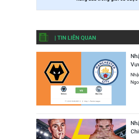
| TIN LIÊN QUAN
Nhậ
Vư
Nhận
Ngoạ
Nhậ
Chi