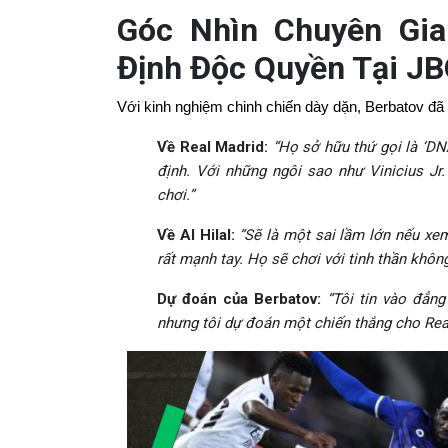
Góc Nhìn Chuyên Gia
Định Độc Quyền Tại J
Với kinh nghiệm chinh chiến dày dặn, Berbatov đã 
Về Real Madrid:
“Họ sở hữu thứ gọi là ‘DN
định. Với những ngôi sao như Vinicius Jr
chơi.”
Về Al Hilal:
“Sẽ là một sai lầm lớn nếu xem
rất mạnh tay. Họ sẽ chơi với tinh thần không
Dự đoán của Berbatov:
“Tôi tin vào đẳn
nhưng tôi dự đoán một chiến thắng cho
Rea