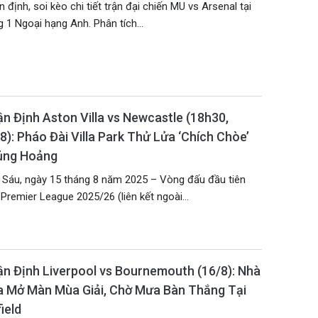
 định, soi kèo chi tiết trận đại chiến MU vs Arsenal tại
 1 Ngoại hạng Anh. Phân tích...
n Định Aston Villa vs Newcastle (18h30,
8): Pháo Đài Villa Park Thử Lửa ‘Chích Chòe’
ủng Hoảng
 Sáu, ngày 15 tháng 8 năm 2025 – Vòng đấu đầu tiên
Premier League 2025/26 (liên kết ngoài...
n Định Liverpool vs Bournemouth (16/8): Nhà
 Mở Màn Mùa Giải, Chờ Mưa Bàn Thắng Tại
ield