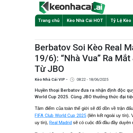
Trang chủ
Kèo Nhà Cái HOT
Tỷ Lệ Kèo
Berbatov Soi Kèo Real Mad
19/6): “Nhà Vua” Ra Mắt
Từ JBO
Kèo Nhà Cái VIP -
08:22 - 18/06/2025
Huyền thoại Berbatov đưa ra nhận định độc quy
World Cup 2025. Cùng JBO thưởng thức đại tiệ
Tâm điểm của toàn thế giới sẽ đổ dồn về trận đấ
FIFA Club World Cup 2025
(liên kết ngoài uy tín).
Real Madrid
uy tín),
sẽ có cuộc đối đầu đầy duyên 