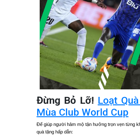
Đừng Bỏ Lỡ!
Loạt Quà
Mùa Club World Cup
Để giúp người hâm mộ tận hưởng trọn vẹn từng 
quà tặng hấp dẫn: