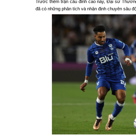
Trước thềm trận cầu đỉnh cao này, Đại sứ Thươn
đã có những phân tích và nhận định chuyên sâu đ