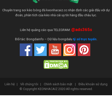
Chuyên trang soi kèo bóng đá keonhacaiz.cc nhận định các giải đấu với dự
đoán, phân tích của kèo nhà cái uy tín hàng đầu châu lục.
@ads365s
Liên hệ quảng cáo qua TELEGRAM:
Đối tác: Bongdainfo – Dữ liệu bongdalu
tỷ số trực tuyến
.
Liên hệ
|
Về chúng tôi
|
Chính sách bảo mật
|
Điều khoản sử dụng
© Copyright KEONHACAIZ 2020 All rights reserved.