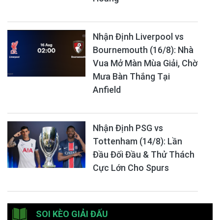
Nhận Định Liverpool vs
Bournemouth (16/8): Nhà
Vua Mở Màn Mùa Giải, Chờ
Mưa Bàn Thắng Tại
Anfield
Nhận Định PSG vs
Tottenham (14/8): Lần
Đầu Đối Đầu & Thử Thách
Cực Lớn Cho Spurs
SOI KÈO GIẢI ĐẤU