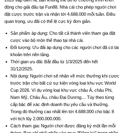
2026 sắp diễn ra, bạn không thể bỏ lỡ chương trình khởi
động cho giải đấu tại Fun88. Nhà cái cho phép người chơi
đặt cược trước trận và nhận tới 4.688.000 mỗi tuần. Điều
quan trọng, ưu đãi có thể lệ cực kỳ đơn giản.
Sản phẩm áp dụng: Cho tất cả thành viên tham gia đặt
cược vào bộ môn thể thao tại nhà cái.
Đối tượng: Ưu đãi áp dụng cho các người chơi đã có tài
khoản trên nền tảng.
Thời gian ưu đãi: Bắt đầu từ 1/3/2025 đến hết
31/12/2025.
Nội dung: Người chơi sẽ nhận về mức thưởng khi cược
trước trận cho bất cứ sự kiện vòng loại khu vực World
Cup 2026. Ví dụ vòng loại khu vực châu Á, châu Phi,
Nam Mỹ, Châu Âu, châu Đại Dương… Tùy theo từng
cấp bậc để xác định doanh thu yêu cầu và thưởng.
Trong đó thưởng cao nhất lên tới 4.688.000 cho bậc 8
với tích lũy 2.000.000.000.
Cách tham gia: Người chơi được đăng ký một lần mỗi