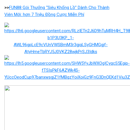
>>
FUN88 Gói Thưởng “Siêu Khổng Lồ” Dành Cho Thành
Viên Mới: hơn 7 Triệu Đồng Cược Miễn Phí