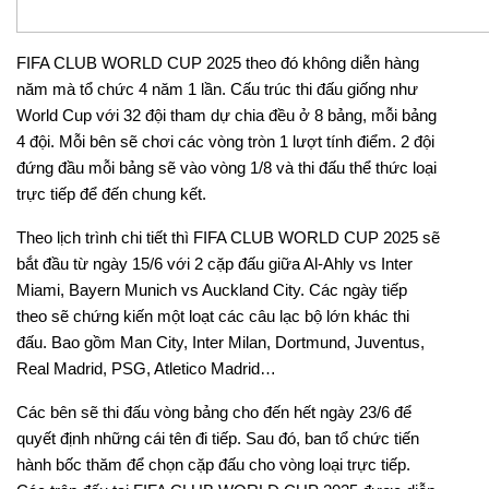
FIFA CLUB WORLD CUP 2025 theo đó không diễn hàng
năm mà tổ chức 4 năm 1 lần. Cấu trúc thi đấu giống như
World Cup với 32 đội tham dự chia đều ở 8 bảng, mỗi bảng
4 đội. Mỗi bên sẽ chơi các vòng tròn 1 lượt tính điểm. 2 đội
đứng đầu mỗi bảng sẽ vào vòng 1/8 và thi đấu thể thức loại
trực tiếp để đến chung kết.
Theo lịch trình chi tiết thì FIFA CLUB WORLD CUP 2025 sẽ
bắt đầu từ ngày 15/6 với 2 cặp đấu giữa Al-Ahly vs Inter
Miami, Bayern Munich vs Auckland City. Các ngày tiếp
theo sẽ chứng kiến một loạt các câu lạc bộ lớn khác thi
đấu. Bao gồm Man City, Inter Milan, Dortmund, Juventus,
Real Madrid, PSG, Atletico Madrid…
Các bên sẽ thi đấu vòng bảng cho đến hết ngày 23/6 để
quyết định những cái tên đi tiếp. Sau đó, ban tổ chức tiến
hành bốc thăm để chọn cặp đấu cho vòng loại trực tiếp.