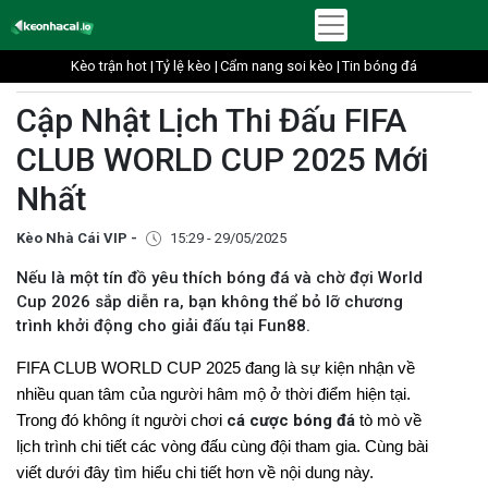
Kèo trận hot |
Tỷ lệ kèo |
Cẩm nang soi kèo |
Tin bóng đá
Cập Nhật Lịch Thi Đấu FIFA
CLUB WORLD CUP 2025 Mới
Nhất
Kèo Nhà Cái VIP -
15:29 - 29/05/2025
Nếu là một tín đồ yêu thích bóng đá và chờ đợi World
Cup 2026 sắp diễn ra, bạn không thể bỏ lỡ chương
trình khởi động cho giải đấu tại Fun88.
FIFA CLUB WORLD CUP 2025 đang là sự kiện nhận về
nhiều quan tâm của người hâm mộ ở thời điểm hiện tại.
cá cược bóng đá
Trong đó không ít người chơi
tò mò về
lịch trình chi tiết các vòng đấu cùng đội tham gia. Cùng bài
viết dưới đây tìm hiểu chi tiết hơn về nội dung này.