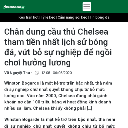
Kèo trận hot |
Tỷ lệ kèo |
Cẩm nang soi kèo |
Tin bóng đá
Chân dung cầu thủ Chelsea
tham tiền nhất lịch sử bóng
đá, vứt bỏ sự nghiệp để ngồi
chơi hưởng lương
Vũ Nguyệt Thu -
12:08 - 06/06/2020
Winston Bogarde là một kẻ trơ trẽn bậc nhất, thà ném
đi sự nghiệp chứ nhất quyết không chịu từ bỏ mức
lương cao. Vào năm 2000, Chelsea đang phải gánh
khoản nợ gần 100 triệu bảng vì hoạt động kinh doanh
nhiều sai lầm. Chelsea khi ấy không phải […]
Winston Bogarde là một kẻ trơ trẽn bậc nhất, thà ném
đi sự nghiệp chứ nhất quyết không chịu từ bỏ mức