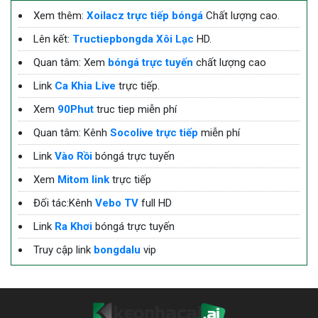
Xem thêm:
Xoilacz trực tiếp bóngá
Chất lượng cao.
Lên kết:
Tructiepbongda Xôi Lạc
HD.
Quan tâm: Xem
bóngá trực tuyến
chất lượng cao
Link
Ca Khia Live
trực tiếp.
Xem
90Phut
truc tiep miễn phí
Quan tâm: Kênh
Socolive trực tiếp
miễn phí
Link
Vào Rồi
bóngá trực tuyến
Xem
Mitom link
trực tiếp
Đối tác:Kênh
Vebo TV
full HD
Link
Ra Khơi
bóngá trực tuyến
Truy cập link
bongdalu
vip