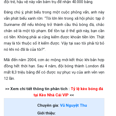
đội trẻ, hậu vệ này vẫn bám trụ để nhận 40.000 bảng.
Đáng chú ý, phát biểu trong một cuộc phỏng vấn, anh này
vẫn phát biểu xanh rờn: “Tôi lớn lên trong xã hội phức tạp ở
Suriname để nếu không trở thành cầu thủ bóng đá, chắc
chắn sẽ là một tội phạm. Để tồn tại ở thế giới này, bạn cần
có tiền. Không phải ai cũng kiếm được khoản tiền lớn. Thật
may là tôi thuộc số ít kiếm được. Vậy tại sao tôi phải từ bỏ
nó khi nó đã là của tôi?”.
Mãi đến năm 2004, cơn ác mộng mới kết thúc khi bản hợp
đồng hết thời hạn. Sau 4 năm, đội bóng thành London đã
mất 8,3 triệu bảng để có được sự phục vụ của anh vẻn vẹn
12 lần.
>> Xem chi tiết thông tin phân tích :
Tỷ lệ kèo bóng đá
tại Kèo Nhà Cái VIP
<<
Chuyên gia:
Vũ Nguyệt Thu
Giới thiệu: