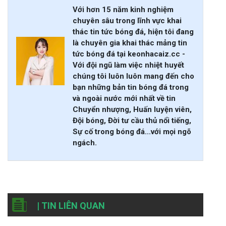
Với hơn 15 năm kinh nghiệm
chuyên sâu trong lĩnh vực khai
thác tin tức bóng đá, hiện tôi đang
là chuyên gia khai thác mảng tin
tức bóng đá tại keonhacaiz.cc -
Với đội ngũ làm việc nhiệt huyết
chúng tôi luôn luôn mang đến cho
bạn những bản tin bóng đá trong
và ngoài nước mới nhất về tin
Chuyển nhượng, Huấn luyện viên,
Đội bóng, Đời tư cầu thủ nổi tiếng,
Sự cố trong bóng đá...với mọi ngõ
ngách.
| TIN LIÊN QUAN