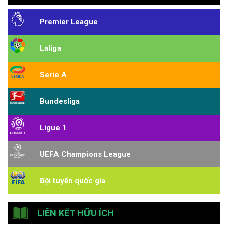
Premier League
Laliga
Serie A
Bundesliga
Ligue 1
UEFA Champions League
Đội tuyển quốc gia
LIÊN KẾT HỮU ÍCH