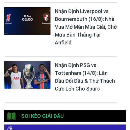
Nhận Định Liverpool vs
Bournemouth (16/8): Nhà
Vua Mở Màn Mùa Giải, Chờ
Mưa Bàn Thắng Tại
Anfield
Nhận Định PSG vs
Tottenham (14/8): Lần
Đầu Đối Đầu & Thử Thách
Cực Lớn Cho Spurs
SOI KÈO GIẢI ĐẤU