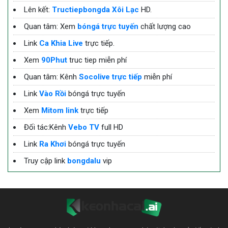
Lên kết:
Tructiepbongda Xôi Lạc
HD.
Quan tâm: Xem
bóngá trực tuyến
chất lượng cao
Link
Ca Khia Live
trực tiếp.
Xem
90Phut
truc tiep miễn phí
Quan tâm: Kênh
Socolive trực tiếp
miễn phí
Link
Vào Rồi
bóngá trực tuyến
Xem
Mitom link
trực tiếp
Đối tác:Kênh
Vebo TV
full HD
Link
Ra Khơi
bóngá trực tuyến
Truy cập link
bongdalu
vip