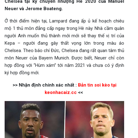
Chelsea tại kỳ chuyển nhượng Hè 2020 của Manuel
Neuer và Jerome Boateng.
Ở thời điểm hiện tại, Lampard đang ấp ủ kế hoạch chiêu
mộ 1 thủ môn đẳng cấp ngay trong Hè này. Nhà cầm quân
người Anh muốn thủ thành mới mới sẽ thay thế vị trí của
Kepa – người đang gây thất vọng lớn trong màu áo
Chelsea. Theo báo chí Đức, Chelsea đang rất quan tâm thủ
môn
Neuer của Bayern Munich. Được biết, Neuer chỉ còn
hợp đồng với “Hùm xám” tới năm 2021 và chưa có ý định
ký hợp đồng mới.
>> Nhận định chính xác nhất :
Bản tin soi kèo tại
keonhacaiz.cc
<<