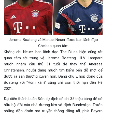
Jerome Boateng và Manuel Neuer được ban lãnh đạo
Chelsea quan tâm
Không chỉ
Neuer, ban lãnh đạo The Blues hiện cũng rất
quan tâm tới trung vệ Jerome Boateng. HLV Lampard
muốn nhắm cầu thủ 31 tuổi để thay thế Andreas
Christensen, người đang muốn tìm kiếm bến đỗ mới để
được ra sân thường xuyên hơn. Đáng chú ý, hợp đồng của
Boateng với “Hùm xám” cũng chỉ còn thời hạn đến Hè
2021.
Đại diện thành Luân Đôn dự định sẽ chi 35 triệu bảng để sở
hữu bộ đôi của nhà đương kim vô địch Bundesliga. Trước
những đồn đoán mà truyền thông đăng tải, phía Bayern