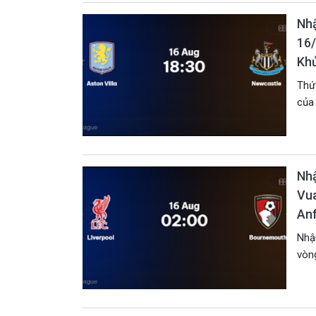
Nhậ
16/
Kh
Thứ
của 
Nhậ
Vua
Anf
Nhận
vòng