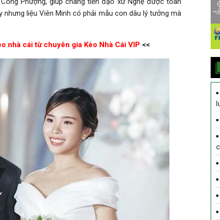
ủa Công Phượng, giúp chàng tiền đạo xứ Nghệ được toàn
vậy nhưng liệu Viên Minh có phải mẫu con dâu lý tưởng mà
èo nhà cái từ chuyên gia Kèo Nhà Cái VIP
<<
l