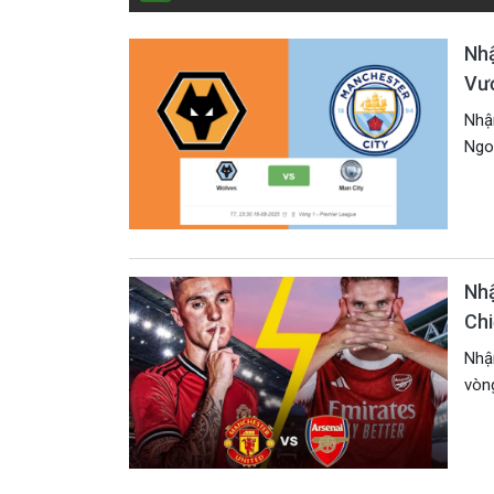
Nhậ
Vư
Nhận
Ngoạ
Nhậ
Chi
Nhận
vòng