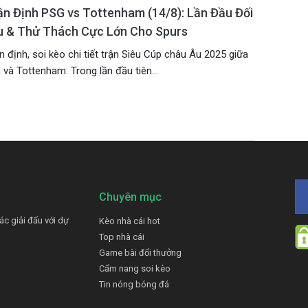
n Định PSG vs Tottenham (14/8): Lần Đầu Đối
u & Thử Thách Cực Lớn Cho Spurs
 định, soi kèo chi tiết trận Siêu Cúp châu Âu 2025 giữa
và Tottenham. Trong lần đầu tiên...
Chuyên mục
c giải đấu với dự
Kèo nhà cái hot
Top nhà cái
Game bài đổi thưởng
Cẩm nang soi kèo
Tin nóng bóng đá