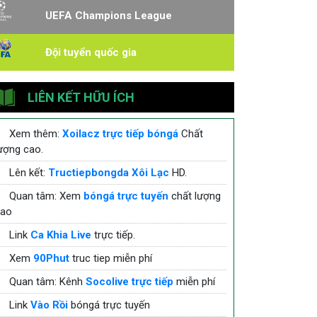
UEFA Champions League
Đội tuyển quốc gia
LIÊN KẾT HỮU ÍCH
Xem thêm:
Xoilacz trực tiếp bóngá
Chất
ượng cao.
Lên kết:
Tructiepbongda Xôi Lạc
HD.
Quan tâm: Xem
bóngá trực tuyến
chất lượng
cao
Link
Ca Khia Live
trực tiếp.
Xem
90Phut
truc tiep miễn phí
Quan tâm: Kênh
Socolive trực tiếp
miễn phí
Link
Vào Rồi
bóngá trực tuyến