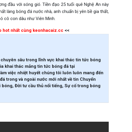
ng đầu với sóng gió. Tiền đạo 25 tuổi quê Nghệ An này
hất làng bóng đá nước nhà, anh chuẩn bị yên bề gia thất,
có cô con dâu như Viên Minh.
èo hot nhất cùng keonhacaiz.cc
<<
chuyên sâu trong lĩnh vực khai thác tin tức bóng
ia khai thác mảng tin tức bóng đá tại
làm việc nhiệt huyết chúng tôi luôn luôn mang đến
đá trong và ngoài nước mới nhất về tin Chuyển
 bóng, Đời tư cầu thủ nổi tiếng, Sự cố trong bóng