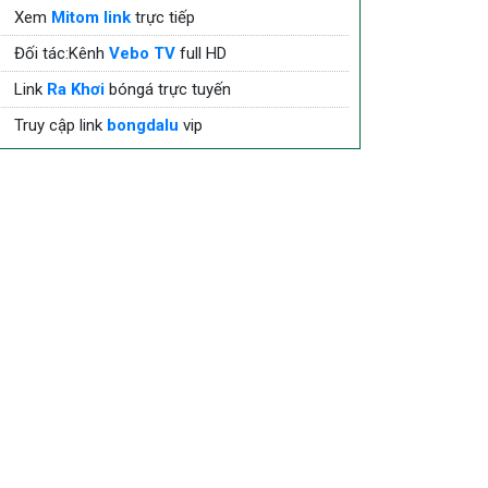
Xem
Mitom link
trực tiếp
Đối tác:Kênh
Vebo TV
full HD
Link
Ra Khơi
bóngá trực tuyến
Truy cập link
bongdalu
vip