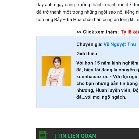
đây anh ngày càng trưởng thành, mạnh mẽ để đươ
đã trở thành một trong những ngôi sao nổi tiếng n
còn ông Bảy – bà Hoa chắc hẳn cũng an lòng khi 
>> Click xem thêm :
Tỷ lệ k
Chuyên gia:
Vũ Nguyệt Thu
Giới thiệu:
Với hơn 15 năm kinh nghiệm 
đá, hiện tôi đang là chuyên g
keonhacaiz.cc - Với đội ngũ 
cho bạn những bản tin bóng 
nhượng, Huấn luyện viên, Đội
đá...với mọi ngõ ngách.
| TIN LIÊN QUAN