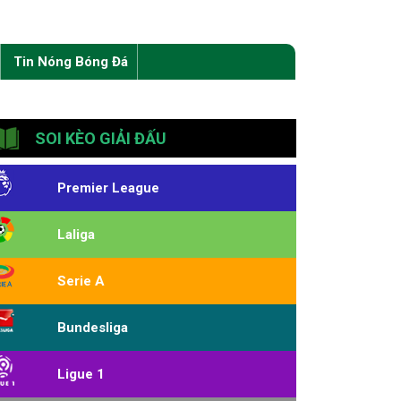
Tin Nóng Bóng Đá
SOI KÈO GIẢI ĐẤU
Premier League
Laliga
Serie A
Bundesliga
Ligue 1