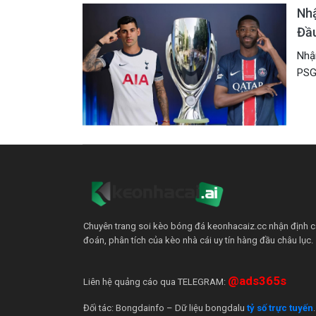
Nhậ
Đầ
Nhận
PSG 
Chuyên trang soi kèo bóng đá keonhacaiz.cc nhận định cá
đoán, phân tích của kèo nhà cái uy tín hàng đầu châu lục.
@ads365s
Liên hệ quảng cáo qua TELEGRAM:
Đối tác: Bongdainfo – Dữ liệu bongdalu
tỷ số trực tuyến
.