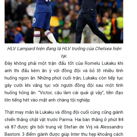
HLV Lampard hiện đang là HLV trưởng của Chelsea hiện
tại.
Đây không phải một trận đấu tốt của Romelu Lukaku khi
anh thi đấu kém ăn ý với đồng đội và bỏ lỡ nhiều tình
huống ngon ăn. Những phút cuối trận, Lukaku còn tiếp tục
gây cười khi văng tục với người đồng đội sau một tình
huống hỏng ăn. “Victor, cậu làm cái quái gì vậy”, tiền đạo
lớn tiếng hét vào mặt anh chàng tội nghiệp.
Thật may mắn là Lukaku và đồng đội cuối cùng cũng giành
chiến thắng chật vật trước Parma. Hai bàn thắng ở phút 84
và 87 được ghi bởi trung vệ Stefan de Vrij và Alessandro
Bastoni. 3 điểm giành được giúp Inter thu hẹp khoảng cách