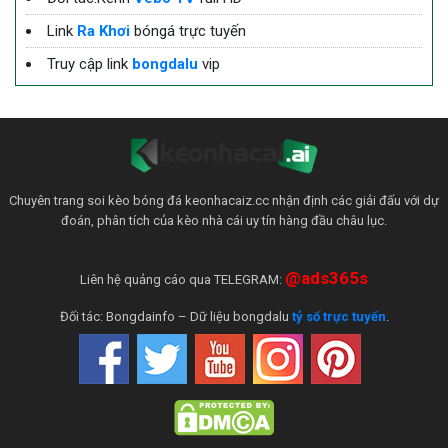
Link
Ra Khơi
bóngá trực tuyến
Truy cập link
bongdalu
vip
Chuyên trang soi kèo bóng đá keonhacaiz.cc nhận định các giải đấu với dự
đoán, phân tích của kèo nhà cái uy tín hàng đầu châu lục.
@ads365s
Liên hệ quảng cáo qua TELEGRAM:
Đối tác: Bongdainfo – Dữ liệu bongdalu
tỷ số trực tuyến
.