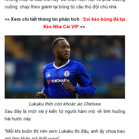
cuồng chạy theo giành lại bóng từ cầu thủ đội chủ nhà.
>> Xem chi tiết thông tin phân tích :
Soi kèo bóng đá tại
Kèo Nhà Cái VIP
<<
Lukaku thời còn khoác áo Chelsea.
Sau đây là một vài ý kiến từ người hâm mộ về tình huống
hài hước này:
“Mỗi khi buồn thì nên xem Lukaku thi đấu, anh ấy chưa bao
giờ làm khán giả thất vọng”.