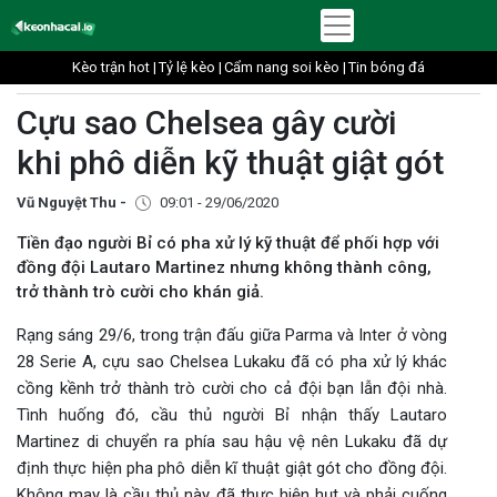
Kèo trận hot |
Tỷ lệ kèo |
Cẩm nang soi kèo |
Tin bóng đá
Cựu sao Chelsea gây cười
khi phô diễn kỹ thuật giật gót
Vũ Nguyệt Thu -
09:01 - 29/06/2020
Tiền đạo người Bỉ có pha xử lý kỹ thuật để phối hợp với
đồng đội Lautaro Martinez nhưng không thành công,
trở thành trò cười cho khán giả.
Rạng sáng 29/6, trong trận đấu giữa Parma và Inter ở vòng
28 Serie A, cựu sao Chelsea Lukaku đã có pha xử lý khác
cồng kềnh trở thành trò cười cho cả đội bạn lẫn đội nhà.
Tình huống đó, cầu thủ người Bỉ nhận thấy Lautaro
Martinez di chuyển ra phía sau hậu vệ nên Lukaku đã dự
định thực hiện pha phô diễn kĩ thuật giật gót cho đồng đội.
Không may là cầu thủ này đã thực hiện hụt và phải cuống