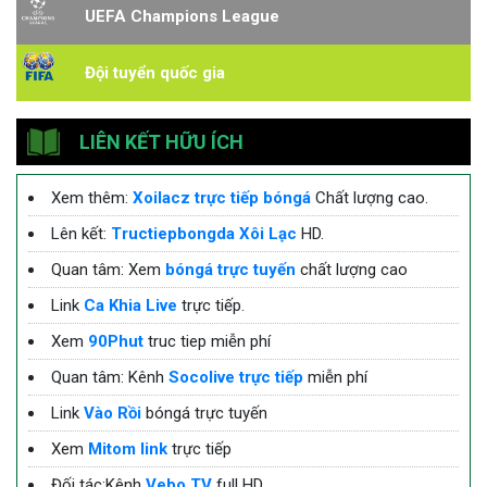
UEFA Champions League
Đội tuyển quốc gia
LIÊN KẾT HỮU ÍCH
Xem thêm:
Xoilacz trực tiếp bóngá
Chất lượng cao.
Lên kết:
Tructiepbongda Xôi Lạc
HD.
Quan tâm: Xem
bóngá trực tuyến
chất lượng cao
Link
Ca Khia Live
trực tiếp.
Xem
90Phut
truc tiep miễn phí
Quan tâm: Kênh
Socolive trực tiếp
miễn phí
Link
Vào Rồi
bóngá trực tuyến
Xem
Mitom link
trực tiếp
Đối tác:Kênh
Vebo TV
full HD