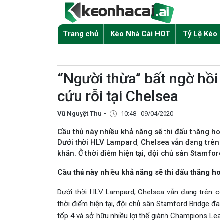
Trang chủ
Kèo Nhà Cái HOT
Tỷ Lệ Kèo
“Người thừa” bất ngờ hồi
cứu rỗi tại Chelsea
Vũ Nguyệt Thu -
10:48 - 09/04/2020
Cầu thủ này nhiều khả năng sẽ thi đấu thăng ho
Dưới thời HLV Lampard, Chelsea vẫn đang trên
khăn. Ở thời điểm hiện tại, đội chủ sân Stamfor
Cầu thủ này nhiều khả năng sẽ thi đấu thăng ho
Dưới thời HLV Lampard, Chelsea vẫn đang trên c
thời điểm hiện tại, đội chủ sân Stamford Bridge đ
tốp 4 và sở hữu nhiều lợi thế giành Champions L