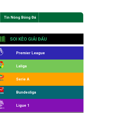
Tin Nóng Bóng Đá
SOI KÈO GIẢI ĐẤU
Premier League
Laliga
Serie A
Bundesliga
Ligue 1