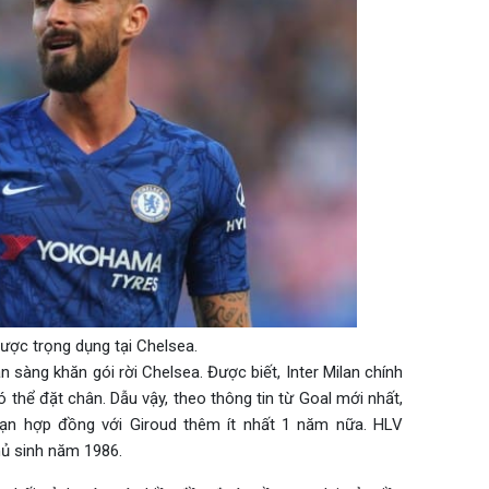
được trọng dụng tại Chelsea.
n sàng khăn gói rời Chelsea. Được biết, Inter Milan chính
 thể đặt chân. Dẫu vậy, theo thông tin từ Goal mới nhất,
hạn hợp đồng với Giroud thêm ít nhất 1 năm nữa. HLV
hủ sinh năm 1986.