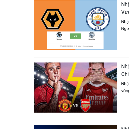
Nhậ
Vư
Nhận
Ngoạ
Nhậ
Chi
Nhận
vòng
Nhậ