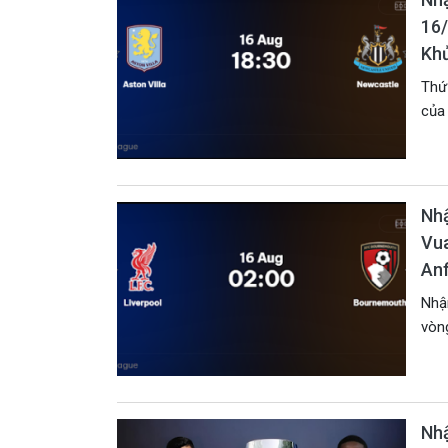
16/
Kh
Thứ
của 
Nhậ
Vua
Anf
Nhận
vòng
Nhậ