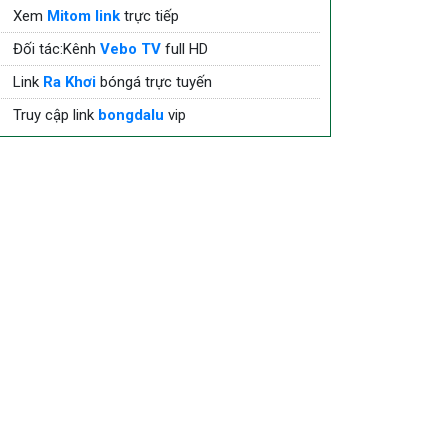
Xem
Mitom link
trực tiếp
Đối tác:Kênh
Vebo TV
full HD
Link
Ra Khơi
bóngá trực tuyến
Truy cập link
bongdalu
vip