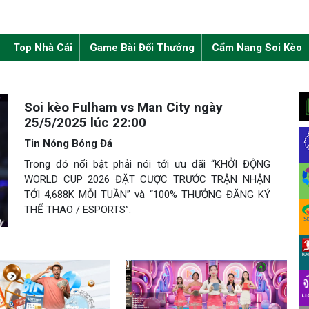
Top Nhà Cái
Game Bài Đổi Thưởng
Cẩm Nang Soi Kèo
Soi kèo Fulham vs Man City ngày
25/5/2025 lúc 22:00
Tin Nóng Bóng Đá
Trong đó nổi bật phải nói tới ưu đãi “KHỞI ĐỘNG
WORLD CUP 2026 ĐẶT CƯỢC TRƯỚC TRẬN NHẬN
TỚI 4,688K MỖI TUẦN” và “100% THƯỞNG ĐĂNG KÝ
THỂ THAO / ESPORTS”.