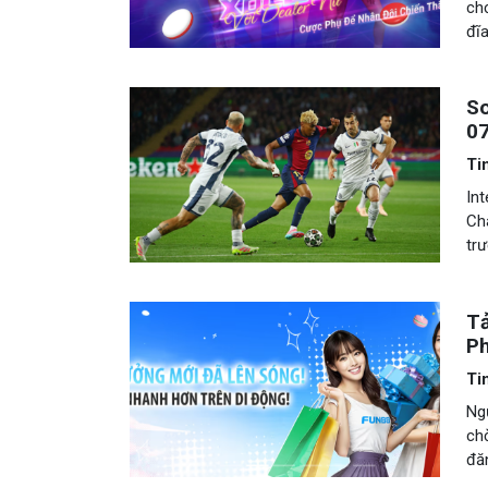
ch
đĩa
So
07
Ti
Int
Châ
trư
Tả
P
Ti
Ngư
chờ
đăn