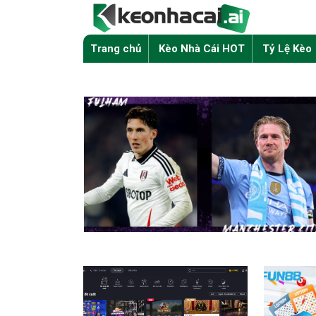
Trang chủ
Kèo Nhà Cái HOT
Tỷ Lệ Kèo