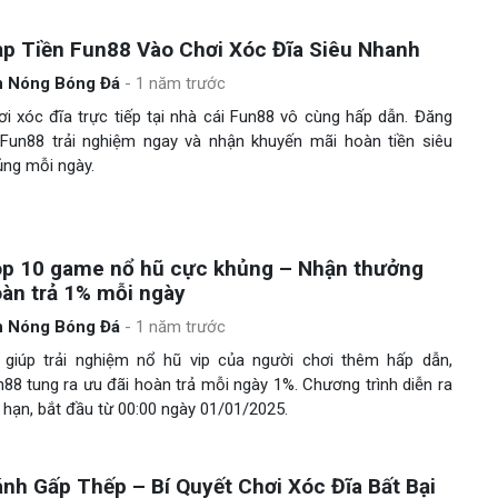
p Tiền Fun88 Vào Chơi Xóc Đĩa Siêu Nhanh
n Nóng Bóng Đá
- 1 năm trước
ơi xóc đĩa trực tiếp tại nhà cái Fun88 vô cùng hấp dẫn. Đăng
 Fun88 trải nghiệm ngay và nhận khuyến mãi hoàn tiền siêu
ủng mỗi ngày.
p 10 game nổ hũ cực khủng – Nhận thưởng
àn trả 1% mỗi ngày
n Nóng Bóng Đá
- 1 năm trước
 giúp trải nghiệm nổ hũ vip của người chơi thêm hấp dẫn,
88 tung ra ưu đãi hoàn trả mỗi ngày 1%. Chương trình diễn ra
 hạn, bắt đầu từ 00:00 ngày 01/01/2025.
nh Gấp Thếp – Bí Quyết Chơi Xóc Đĩa Bất Bại