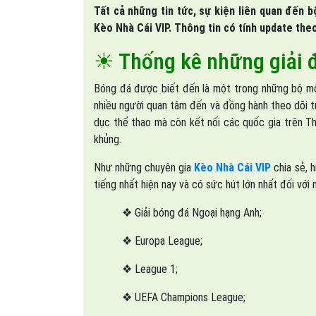
Tất cả những tin tức, sự kiện liên quan đến
Kèo Nhà Cái VIP. Thông tin có tính update the
☀ Thống kê những giải đ
Bóng đá được biết đến là một trong những bộ môn
nhiều người quan tâm đến và đồng hành theo dõi t
dục thể thao mà còn kết nối các quốc gia trên Thế g
khủng.
Như những chuyên gia
Kèo Nhà Cái VIP
chia sẻ, h
tiếng nhất hiện nay và có sức hút lớn nhất đối vớ
❖ Giải bóng đá Ngoại hạng Anh;
❖ Europa League;
❖ League 1;
❖ UEFA Champions League;