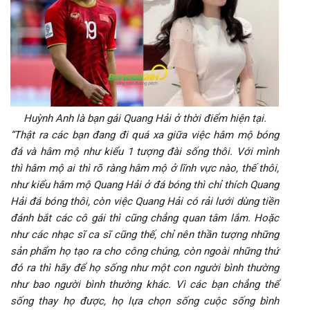
Huỳnh Anh là bạn gái Quang Hải ở thời điểm hiện tại.
“Thật ra các bạn đang đi quá xa giữa việc hâm mộ bóng
đá và hâm mộ như kiểu 1 tượng đài sống thôi. Với mình
thì hâm mộ ai thì rõ ràng hâm mộ ở lĩnh vực nào, thế thôi,
như kiểu hâm mộ Quang Hải ở đá bóng thì chỉ thích Quang
Hải đá bóng thôi, còn việc Quang Hải có rải lưới dùng tiền
đánh bắt các cô gái thì cũng chẳng quan tâm lắm. Hoặc
như các nhạc sĩ ca sĩ cũng thế, chỉ nên thần tượng những
sản phẩm họ tạo ra cho công chúng, còn ngoài những thứ
đó ra thì hãy để họ sống như một con người bình thường
như bao người bình thường khác. Vì các bạn chẳng thể
sống thay họ được, họ lựa chọn sống cuộc sống bình