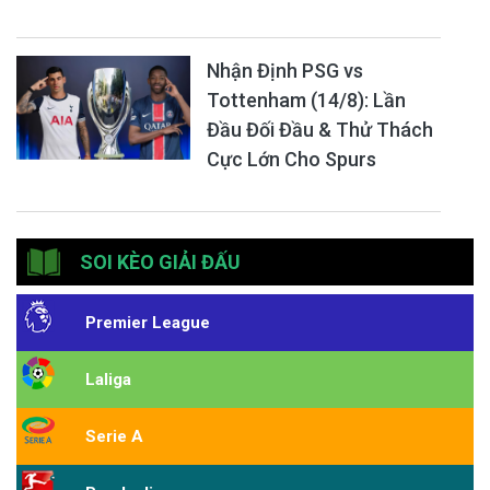
Nhận Định PSG vs
Tottenham (14/8): Lần
Đầu Đối Đầu & Thử Thách
Cực Lớn Cho Spurs
SOI KÈO GIẢI ĐẤU
Premier League
Laliga
Serie A