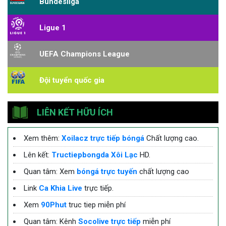
Bundesliga
Ligue 1
UEFA Champions League
Đội tuyển quốc gia
LIÊN KẾT HỮU ÍCH
Xem thêm:
Xoilacz trực tiếp bóngá
Chất lượng cao.
Lên kết:
Tructiepbongda Xôi Lạc
HD.
Quan tâm: Xem
bóngá trực tuyến
chất lượng cao
Link
Ca Khia Live
trực tiếp.
Xem
90Phut
truc tiep miễn phí
Quan tâm: Kênh
Socolive trực tiếp
miễn phí