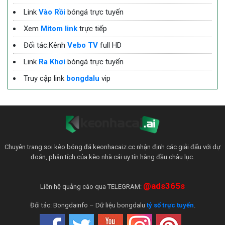
Link
Vào Rồi
bóngá trực tuyến
Xem
Mitom link
trực tiếp
Đối tác:Kênh
Vebo TV
full HD
Link
Ra Khơi
bóngá trực tuyến
Truy cập link
bongdalu
vip
Chuyên trang soi kèo bóng đá keonhacaiz.cc nhận định các giải đấu với dự
đoán, phân tích của kèo nhà cái uy tín hàng đầu châu lục.
@ads365s
Liên hệ quảng cáo qua TELEGRAM:
Đối tác: Bongdainfo – Dữ liệu bongdalu
tỷ số trực tuyến
.