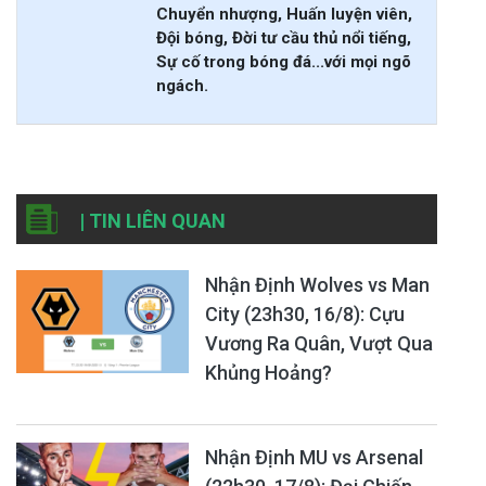
Chuyển nhượng, Huấn luyện viên,
Đội bóng, Đời tư cầu thủ nổi tiếng,
Sự cố trong bóng đá...với mọi ngõ
ngách.
| TIN LIÊN QUAN
Nhận Định Wolves vs Man
City (23h30, 16/8): Cựu
Vương Ra Quân, Vượt Qua
Khủng Hoảng?
Nhận Định MU vs Arsenal