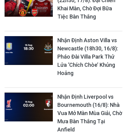
(22h30, 17/8): Đại Chiến
Khai Màn, Chờ Đợi Bữa
Tiệc Bàn Thắng
Nhận Định Aston Villa vs
Newcastle (18h30, 16/8):
Pháo Đài Villa Park Thử
Lửa ‘Chích Chòe’ Khủng
Hoảng
Nhận Định Liverpool vs
Bournemouth (16/8): Nhà
Vua Mở Màn Mùa Giải, Chờ
Mưa Bàn Thắng Tại
Anfield