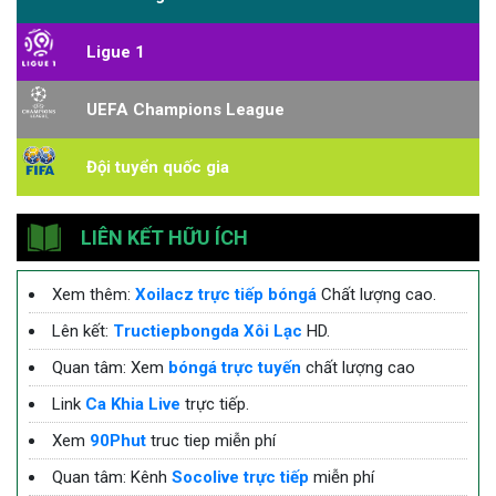
Ligue 1
UEFA Champions League
Đội tuyển quốc gia
LIÊN KẾT HỮU ÍCH
Xem thêm:
Xoilacz trực tiếp bóngá
Chất lượng cao.
Lên kết:
Tructiepbongda Xôi Lạc
HD.
Quan tâm: Xem
bóngá trực tuyến
chất lượng cao
Link
Ca Khia Live
trực tiếp.
Xem
90Phut
truc tiep miễn phí
Quan tâm: Kênh
Socolive trực tiếp
miễn phí