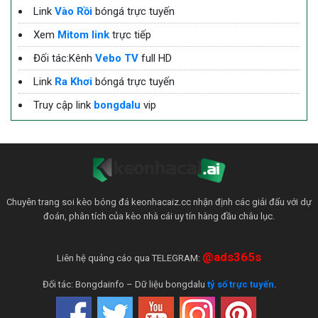
Link
Vào Rồi
bóngá trực tuyến
Xem
Mitom link
trực tiếp
Đối tác:Kênh
Vebo TV
full HD
Link
Ra Khơi
bóngá trực tuyến
Truy cập link
bongdalu
vip
Chuyên trang soi kèo bóng đá keonhacaiz.cc nhận định các giải đấu với dự
đoán, phân tích của kèo nhà cái uy tín hàng đầu châu lục.
@ads365s
Liên hệ quảng cáo qua TELEGRAM:
Đối tác: Bongdainfo – Dữ liệu bongdalu
tỷ số trực tuyến
.