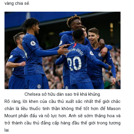
vàng chia sẻ.
Chelsea sở hữu dàn sao trẻ khá khủng.
Rõ ràng, lời khen của cầu thủ xuất sắc nhất thế giới chắc
chắn là liều thuốc tinh thần không thể tốt hơn để Mason
Mount phấn đấu và nỗ lực hơn. Anh sẽ sớm thăng hoa và
trở thành cầu thủ đẳng cấp hàng đầu thế giới trong tương
lai.