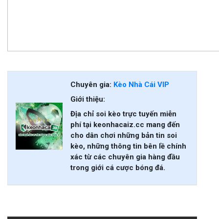
Chuyên gia:
Kèo Nhà Cái VIP
Giới thiệu:
Địa chỉ soi kèo trực tuyến miễn
phí tại keonhacaiz.cc mang đến
cho dân chơi những bản tin soi
kèo, những thông tin bên lề chính
xác từ các chuyên gia hàng đầu
trong giới cá cược bóng đá.