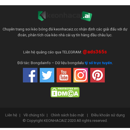
Chuyên trang soi kèo bóng đá keonhacaiz.cc nhận định các giải đấu với dự
đoán, phân tích của kèo nhà cái uy tín hàng đầu châu lục.
@ads365s
Liên hệ quảng cáo qua TELEGRAM:
Đối tác: Bongdainfo – Dữ liệu bongdalu
tỷ số trực tuyến
.
Liên hệ
|
Về chúng tôi
|
Chính sách bảo mật
|
Điều khoản sử dụng
© Copyright KEONHACAIZ 2020 All rights reserved.