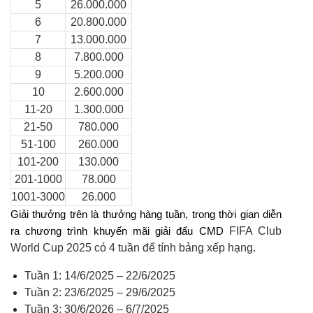
5
26.000.000
6
20.800.000
7
13.000.000
8
7.800.000
9
5.200.000
10
2.600.000
11-20
1.300.000
21-50
780.000
51-100
260.000
101-200
130.000
201-1000
78.000
1001-3000
26.000
Giải thưởng trên là thưởng hàng tuần, trong thời gian diễn
FIFA Club
ra chương trình khuyến mãi giải đấu CMD
World Cup 2025 có 4 tuần để tính bảng xếp hạng.
Tuần 1: 14/6/2025 – 22/6/2025
Tuần 2: 23/6/2025 – 29/6/2025
Tuần 3: 30/6/2026 – 6/7/2025