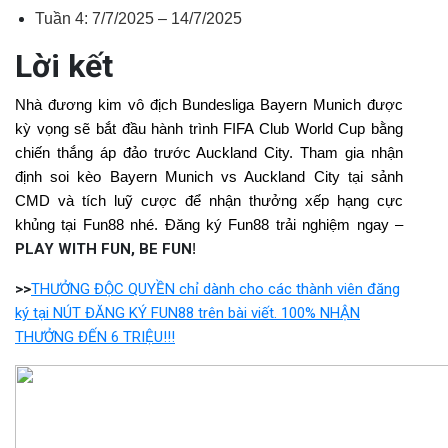
Tuần 4: 7/7/2025 – 14/7/2025
Lời kết
Nhà đương kim vô địch Bundesliga Bayern Munich được
kỳ vọng sẽ bắt đầu hành trình FIFA Club World Cup bằng
chiến thắng áp đảo trước Auckland City. Tham gia nhận
định soi kèo Bayern Munich vs Auckland City tại sảnh
CMD và tích luỹ cược để nhận thưởng xếp hạng cực
khủng tại Fun88 nhé. Đăng ký Fun88 trải nghiệm ngay –
PLAY WITH FUN, BE FUN
!
>>
THƯỞNG ĐỘC QUYỀN chỉ dành cho các thành viên đăng
ký tại NÚT ĐĂNG KÝ FUN88 trên bài viết. 100% NHẬN
THƯỞNG ĐẾN 6 TRIỆU!!!