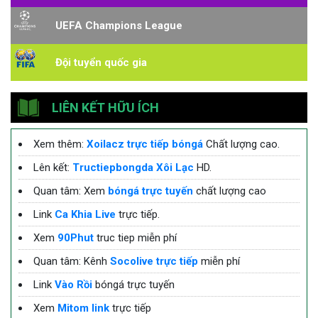
UEFA Champions League
Đội tuyển quốc gia
LIÊN KẾT HỮU ÍCH
Xem thêm:
Xoilacz trực tiếp bóngá
Chất lượng cao.
Lên kết:
Tructiepbongda Xôi Lạc
HD.
Quan tâm: Xem
bóngá trực tuyến
chất lượng cao
Link
Ca Khia Live
trực tiếp.
Xem
90Phut
truc tiep miễn phí
Quan tâm: Kênh
Socolive trực tiếp
miễn phí
Link
Vào Rồi
bóngá trực tuyến
Xem
Mitom link
trực tiếp