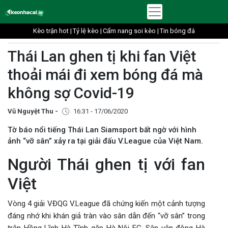
Kèo trận hot |
Tỷ lệ kèo |
Cẩm nang soi kèo |
Tin bóng đá
Thái Lan ghen tị khi fan Việt
thoải mái đi xem bóng đá mà
không sợ Covid-19
Vũ Nguyệt Thu -
16:31 - 17/06/2020
Tờ báo nổi tiếng Thái Lan Siamsport bất ngờ với hình
ảnh “vỡ sân” xảy ra tại giải đấu V.League của Việt Nam.
Người Thái ghen tị với fan
Việt
Vòng 4 giải VĐQG V.League đã chứng kiến một cảnh tượng
đáng nhớ khi khán giả tràn vào sân dẫn đến “vỡ sân” trong