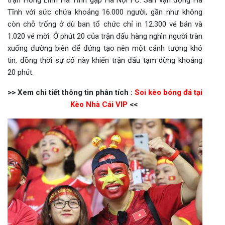
trận Hồng Lĩnh Hà Tĩnh gặp Hà Nội FC. Sân vận động Hà
Tĩnh với sức chứa khoảng 16.000 người, gần như không
còn chỗ trống ở dù ban tổ chức chỉ in 12.300 vé bán và
1.020 vé mời. Ở phút 20 của trận đấu hàng nghìn người tràn
xuống đường biên để đứng tạo nên một cảnh tượng khó
tin, đồng thời sự cố này khiến trận đấu tạm dừng khoảng
20 phút.
>> Xem chi tiết thông tin phân tích :
Soi kèo bóng đá tại
Kèo Nhà Cái VIP
<<