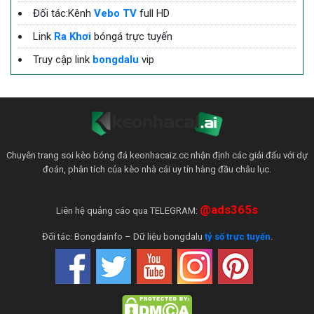
Đối tác:Kênh
Vebo TV
full HD
Link
Ra Khơi
bóngá trực tuyến
Truy cập link
bongdalu
vip
Chuyên trang soi kèo bóng đá keonhacaiz.cc nhận định các giải đấu với dự
đoán, phân tích của kèo nhà cái uy tín hàng đầu châu lục.
@ads365s
Liên hệ quảng cáo qua TELEGRAM:
Đối tác: Bongdainfo – Dữ liệu bongdalu
tỷ số trực tuyến
.