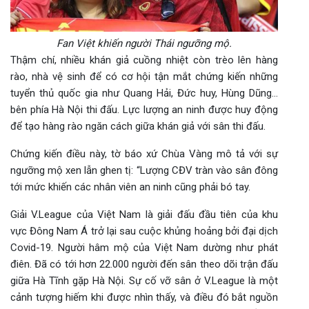
Fan Việt khiến người Thái ngưỡng mộ.
Thậm chí, nhiều khán giả cuồng nhiệt còn trèo lên hàng
rào, nhà vệ sinh để có cơ hội tận mắt chứng kiến những
tuyển thủ quốc gia như Quang Hải, Đức huy, Hùng Dũng…
bên phía Hà Nội thi đấu. Lực lượng an ninh được huy động
để tạo hàng rào ngăn cách giữa khán giả với sân thi đấu.
Chứng kiến điều này, tờ báo xứ Chùa Vàng mô tả với sự
ngưỡng mộ xen lẫn ghen tị: “Lượng CĐV tràn vào sân đông
tới mức khiến các nhân viên an ninh cũng phải bó tay.
Giải V.League của Việt Nam là giải đấu đầu tiên của khu
vực Đông Nam Á trở lại sau cuộc khủng hoảng bởi đại dịch
Covid-19. Người hâm mộ của Việt Nam dường như phát
điên. Đã có tới hơn 22.000 người đến sân theo dõi trận đấu
giữa Hà Tĩnh gặp Hà Nội. Sự cố vỡ sân ở V.League là một
cảnh tượng hiếm khi được nhìn thấy, và điều đó bắt nguồn