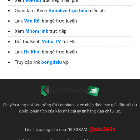
Xem
90Phut
truc tiep miễn phí
Quan tâm: Kênh
Socolive trực tiếp
miễn phí
Link
Vào Rồi
bóngá trực tuyến
Xem
Mitom link
trực tiếp
Đối tác:Kênh
Vebo TV
full HD
Link
Ra Khơi
bóngá trực tuyến
Truy cập link
bongdalu
vip
Chuyên trang soi kèo bóng đá keonhacaiz.cc nhận định các giải đấu với dự
đoán, phân tích của kèo nhà cái uy tín hàng đầu châu lục.
@ads365s
Liên hệ quảng cáo qua TELEGRAM: