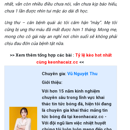
nhất, vẫn còn nhiều điều chưa nói, vẫn chưa kịp báo hiếu,
chưa 1 lần được nhìn tui mặc áo dài đi học.
Ung thư – căn bệnh quái ác tôi căm hận “mày”. Mẹ tôi
cũng bị ung thư máu đã mất được hơn 1 tháng. Mong mẹ,
mong cho cô gái này an nghỉ nơi chín suối sẽ không phải
chịu đau đớn của bệnh tật nữa.
>> Xem thêm tổng hợp các bài :
Tỷ lệ kèo hot nhất
cùng keonhacaiz.cc
<<
Chuyên gia:
Vũ Nguyệt Thu
Giới thiệu:
Với hơn 15 năm kinh nghiệm
chuyên sâu trong lĩnh vực khai
thác tin tức bóng đá, hiện tôi đang
là chuyên gia khai thác mảng tin
tức bóng đá tại keonhacaiz.cc -
Với đội ngũ làm việc nhiệt huyết
chúng tôi luôn luôn mang đến cho