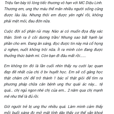
Triệu fan bày tỏ lòng tiếc thương vô hạn với MC Diệu Linh.
Thương em, ung thư máu thể mãn nhiều người sống cũng
được lâu lâu. Nhưng thôi em được yên nghỉ rồi, không
phải mệt mỏi, đau đớn nữa.
Cuộc đời số phận rủi may. Nào ai có muốn đọa đày xác
thân. Sinh ra ở cõi dương trần/ Nhưng sao bất hạnh lại
phần cho em.
Đang ăn sáng, đọc được tin này mà cổ họng
ứ nghẹn, nuốt không trôi nữa.
Ít ra mình còn đang được
thưởng thức bánh mì. Còn bạn đi đâu mất rồi…….
Em không tin đó là lần cuối nhìn thấy nụ cười lạc quan
đẹp đẽ nhất của chị ở bv huyết học. Em sẽ cố gắng học
thật chăm chỉ để trở thành 1 bác sĩ thật giỏi để tìm ra
phương pháp chữa căn bệnh ung thư quái ác này…. tệ
quá… chị ngủ ngon nhé chị của em… 2 năm qua chị mạnh
mẽ như thế là đủ rồi.
Giờ người trẻ bị ung thư nhiều quá. Làm mình cảm thấy
mỗi buổi sáng đc mở mắt tỉnh dậy thấy cơ thể vẫn khoẻ