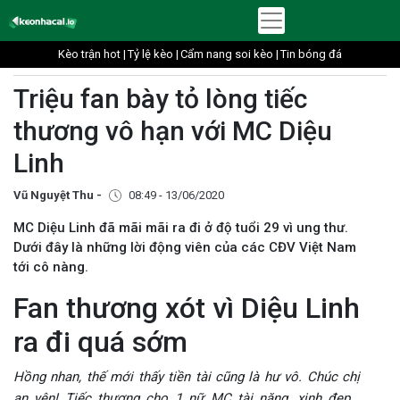
Kèo trận hot |
Tỷ lệ kèo |
Cẩm nang soi kèo |
Tin bóng đá
Triệu fan bày tỏ lòng tiếc
thương vô hạn với MC Diệu
Linh
Vũ Nguyệt Thu -
08:49 - 13/06/2020
MC Diệu Linh đã mãi mãi ra đi ở độ tuổi 29 vì ung thư.
Dưới đây là những lời động viên của các CĐV Việt Nam
tới cô nàng.
Fan thương xót vì Diệu Linh
ra đi quá sớm
Hồng nhan, thế mới thấy tiền tài cũng là hư vô. Chúc chị
an yên! Tiếc thương cho 1 nữ MC tài năng, xinh đẹp,..