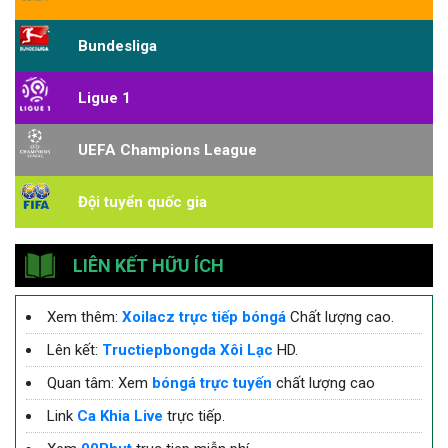
Bundesliga
Ligue 1
UEFA Champions League
Đội tuyển quốc gia
LIÊN KẾT HỮU ÍCH
Xem thêm:
Xoilacz trực tiếp bóngá
Chất lượng cao.
Lên kết:
Tructiepbongda Xôi Lạc
HD.
Quan tâm: Xem
bóngá trực tuyến
chất lượng cao
Link
Ca Khia Live
trực tiếp.