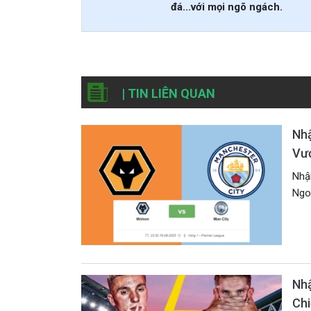
đá...với mọi ngõ ngách.
| TIN LIÊN QUAN
Nhậ
Vư
Nhận
Ngoạ
Nhậ
Chi