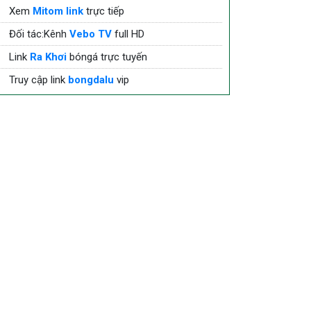
Xem
Mitom link
trực tiếp
Đối tác:Kênh
Vebo TV
full HD
Link
Ra Khơi
bóngá trực tuyến
Truy cập link
bongdalu
vip