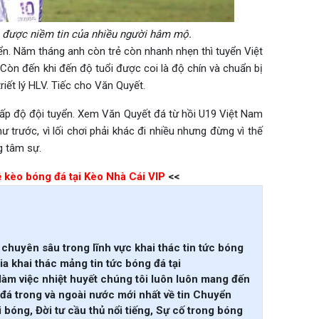
 được niềm tin của nhiều người hâm mộ.
ển. Năm tháng anh còn trẻ còn nhanh nhẹn thì tuyển Việt
 Còn đến khi đến độ tuổi được coi là độ chín và chuẩn bị
riết lý HLV. Tiếc cho Văn Quyết.
 cấp độ đội tuyển. Xem Văn Quyết đá từ hồi U19 Việt Nam
trước, vì lối chơi phải khác đi nhiều nhưng đừng vì thế
g tâm sự.
ệ kèo bóng đá tại Kèo Nhà Cái VIP
<<
chuyên sâu trong lĩnh vực khai thác tin tức bóng
ia khai thác mảng tin tức bóng đá tại
làm việc nhiệt huyết chúng tôi luôn luôn mang đến
đá trong và ngoài nước mới nhất về tin Chuyển
 bóng, Đời tư cầu thủ nổi tiếng, Sự cố trong bóng