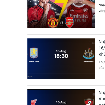
Nhận
vòng
Nhậ
16/
Kh
Thứ
của 
Nhậ
Vua