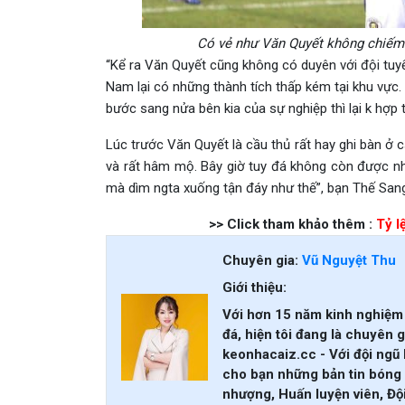
Có vẻ như Văn Quyết không chiếm
“Kể ra Văn Quyết cũng không có duyên với đội tuy
Nam lại có những thành tích thấp kém tại khu vực.
bước sang nửa bên kia của sự nghiệp thì lại k hợp t
Lúc trước Văn Quyết là cầu thủ rất hay ghi bàn ở
và rất hâm mộ. Bây giờ tuy đá không còn được như 
mà dìm ngta xuống tận đáy như thế”, bạn Thế San
>> Click tham khảo thêm :
Tỷ l
Chuyên gia:
Vũ Nguyệt Thu
Giới thiệu:
Với hơn 15 năm kinh nghiệm 
đá, hiện tôi đang là chuyên g
keonhacaiz.cc - Với đội ngũ 
cho bạn những bản tin bóng 
nhượng, Huấn luyện viên, Đội