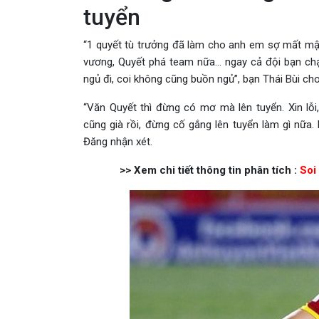
tuyển
“1 quyết tù trưởng đã làm cho anh em sợ mất mậ
vương, Quyết phá team nữa… ngay cả đội bạn chạy
ngủ đi, coi không cũng buồn ngủ”, bạn Thái Bùi cho
“Văn Quyết thì đừng có mơ mà lên tuyển. Xin lỗ
cũng già rồi, đừng cố gắng lên tuyển làm gì nữa. 
Đăng nhận xét.
>> Xem chi tiết thông tin phân tích :
Soi