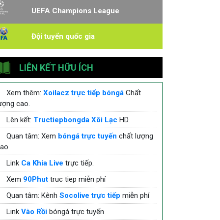
UEFA Champions League
Đội tuyển quốc gia
LIÊN KẾT HỮU ÍCH
Xem thêm:
Xoilacz trực tiếp bóngá
Chất
ượng cao.
Lên kết:
Tructiepbongda Xôi Lạc
HD.
Quan tâm: Xem
bóngá trực tuyến
chất lượng
cao
Link
Ca Khia Live
trực tiếp.
Xem
90Phut
truc tiep miễn phí
Quan tâm: Kênh
Socolive trực tiếp
miễn phí
Link
Vào Rồi
bóngá trực tuyến