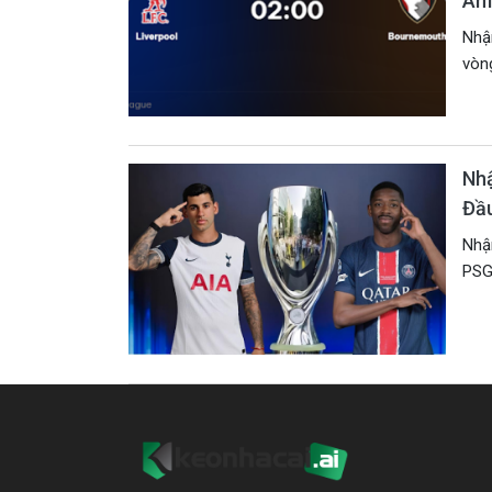
Anf
Nhận
vòng
Nhậ
Đầ
Nhận
PSG 