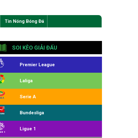
Tin Nóng Bóng Đá
SOI KÈO GIẢI ĐẤU
Premier League
Laliga
Serie A
Bundesliga
Ligue 1