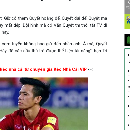
t. Giờ có thêm Quyết hoàng đế, Quyết đại đế, Quyết ma
 mất dép. Đội hình mà có Văn Quyết thì thôi tắt TV đi
 hay.
i, cơm tuyển không bao giờ đến phần anh. À mà, Quyết
Hãy để các cầu thủ trẻ được thể hiện tài năng”, bạn Trí
l
 kèo nhà cái từ chuyên gia Kèo Nhà Cái VIP
<<