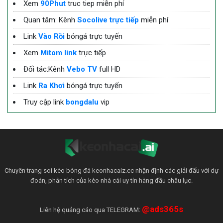
Xem
90Phut
truc tiep miễn phí
Quan tâm: Kênh
Socolive trực tiếp
miễn phí
Link
Vào Rồi
bóngá trực tuyến
Xem
Mitom link
trực tiếp
Đối tác:Kênh
Vebo TV
full HD
Link
Ra Khơi
bóngá trực tuyến
Truy cập link
bongdalu
vip
Chuyên trang soi kèo bóng đá keonhacaiz.cc nhận định các giải đấu với dự
đoán, phân tích của kèo nhà cái uy tín hàng đầu châu lục.
@ads365s
Liên hệ quảng cáo qua TELEGRAM: