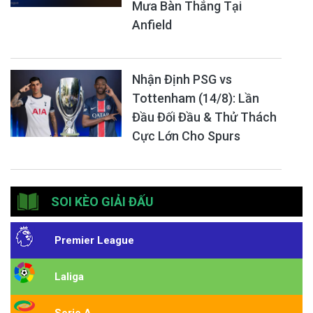
Mưa Bàn Thắng Tại
Anfield
Nhận Định PSG vs
Tottenham (14/8): Lần
Đầu Đối Đầu & Thử Thách
Cực Lớn Cho Spurs
SOI KÈO GIẢI ĐẤU
Premier League
Laliga