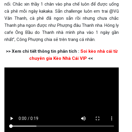
nổi. Chắc xin thầy 1 chân vào pha chế luôn để được uống
cà phê mỗi ngày kakaka. Sẵn challenge luôn em trai @Vũ
Văn Thanh, cà phê đã ngon sẵn rồi nhưng chưa chắc
Thanh pha ngon được như Phượng đâu Thanh nha. Hóng ly
cafe Ông Bầu do Thanh nhà mình pha vào 1 ngày gần
nhất”, Công Phượng chia sẻ trên trang cá nhân.
>> Xem chi tiết thông tin phân tích :
Soi kèo nhà cái từ
chuyên gia Kèo Nhà Cái VIP
<<