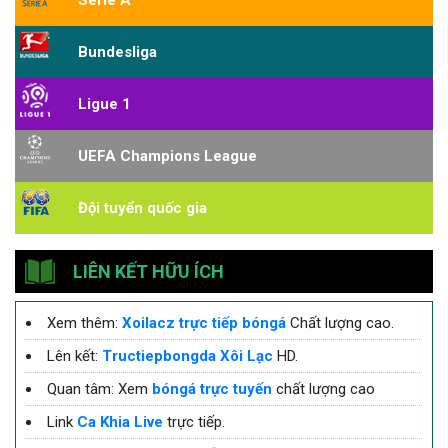
Serie A
Bundesliga
Ligue 1
UEFA Champions League
Đội tuyển quốc gia
LIÊN KẾT HỮU ÍCH
Xem thêm:
Xoilacz trực tiếp bóngá
Chất lượng cao.
Lên kết:
Tructiepbongda Xôi Lạc
HD.
Quan tâm: Xem
bóngá trực tuyến
chất lượng cao
Link
Ca Khia Live
trực tiếp.