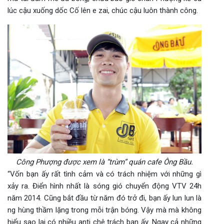
lúc cậu xuống dốc Cố lên e zai, chúc cậu luôn thành công.
Công Phượng được xem là “trùm” quán cafe Ông Bầu.
“Vốn bạn ấy rất tình cảm và có trách nhiệm với những gì
xảy ra. Điển hình nhất là sóng gió chuyển động VTV 24h
năm 2014. Cũng bắt đầu từ năm đó trở đi, bạn ấy lun lun là
ng hùng thầm lặng trong mỗi trận bóng. Vậy mà mà không
hiểu sao lại có nhiều anti chê trách bạn ấy. Ngay cả những