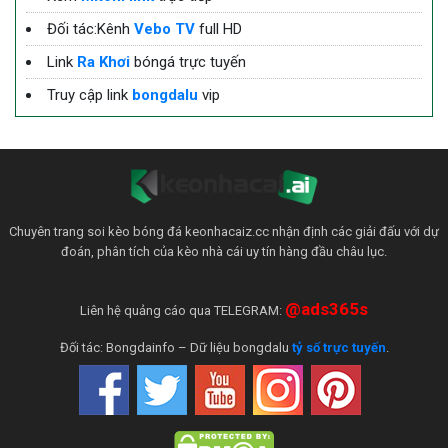
Đối tác:Kênh
Vebo TV
full HD
Link
Ra Khơi
bóngá trực tuyến
Truy cập link
bongdalu
vip
Chuyên trang soi kèo bóng đá keonhacaiz.cc nhận định các giải đấu với dự
đoán, phân tích của kèo nhà cái uy tín hàng đầu châu lục.
@ads365s
Liên hệ quảng cáo qua TELEGRAM:
Đối tác: Bongdainfo – Dữ liệu bongdalu
tỷ số trực tuyến
.