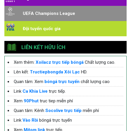
UEFA Champions League
Đội tuyển quốc gia
LIÊN KẾT HỮU ÍCH
Xem thêm:
Xoilacz trực tiếp bóngá
Chất lượng cao.
Lên kết:
Tructiepbongda Xôi Lạc
HD.
Quan tâm: Xem
bóngá trực tuyến
chất lượng cao
Link
Ca Khia Live
trực tiếp.
Xem
90Phut
truc tiep miễn phí
Quan tâm: Kênh
Socolive trực tiếp
miễn phí
Link
Vào Rồi
bóngá trực tuyến
Xem
Mitom link
trực tiếp