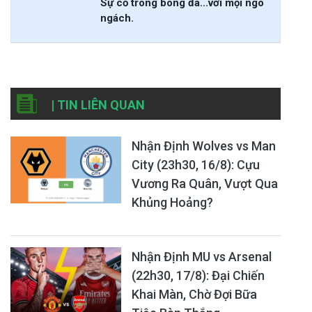
Sự cố trong bóng đá...với mọi ngõ
ngách.
| TIN LIÊN QUAN
Nhận Định Wolves vs Man
City (23h30, 16/8): Cựu
Vương Ra Quân, Vượt Qua
Khủng Hoảng?
Nhận Định MU vs Arsenal
(22h30, 17/8): Đại Chiến
Khai Màn, Chờ Đợi Bữa