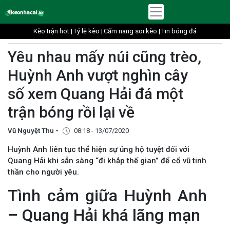
Kèo trận hot |
Tỷ lệ kèo |
Cẩm nang soi kèo |
Tin bóng đá
Yêu nhau mấy núi cũng trèo,
Huỳnh Anh vượt nghìn cây
số xem Quang Hải đá một
trận bóng rồi lại về
Vũ Nguyệt Thu -
08:18 - 13/07/2020
Huỳnh Anh liên tục thể hiện sự ủng hộ tuyệt đối với
Quang Hải khi sẵn sàng “đi khắp thế gian” để cổ vũ tinh
thần cho người yêu.
Tình cảm giữa Huỳnh Anh
– Quang Hải khá lãng mạn