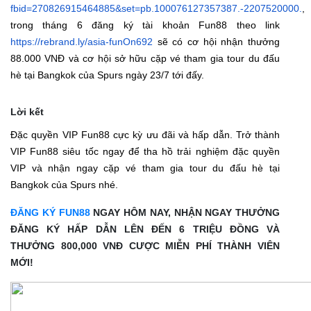
fbid=270826915464885&set=pb.100076127357387.-2207520000.
,
trong
tháng 6 đăng ký tài khoản Fun88 theo link
https://rebrand.ly/asia-funOn692
sẽ có cơ hội nhận thưởng
88.000 VNĐ và cơ hội sở hữu cặp vé tham gia tour du đấu
hè tại Bangkok của Spurs ngày 23/7 tới đấy.
Lời kết
Đặc quyền VIP Fun88 cực kỳ ưu đãi và hấp dẫn. Trở thành
VIP Fun88 siêu tốc ngay để tha hồ trải nghiệm đặc quyền
VIP và nhận ngay cặp vé
tham gia tour du đấu hè tại
Bangkok của Spurs
nhé.
ĐĂNG KÝ FUN88
NGAY HÔM NAY, NHẬN NGAY THƯỞNG
ĐĂNG KÝ HẤP DẪN LÊN ĐẾN 6 TRIỆU ĐỒNG VÀ
THƯỞNG 800,000 VNĐ CƯỢC MIỄN PHÍ THÀNH VIÊN
MỚI!