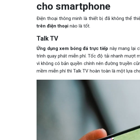
cho smartphone
Điện thoại thông minh là thiết bị đã không thể thi
trên điện thoại
nào là tốt.
Talk TV
Ứng dụng xem bóng đá trực tiếp
này mang lại 
trình quay phát miễn phí. Tốc độ tải nhanh mượt 
vì không có bản quyền chính nên đường truyền c
mềm miễn phí thì Talk TV hoàn toàn là một lựa chọ