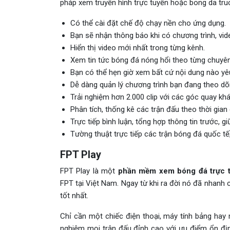
pháp xem truyền hình trực tuyến hoặc bong da truc
Có thể cài đặt chế độ chạy nền cho ứng dụng.
Bạn sẽ nhận thông báo khi có chương trình, vid
Hiển thị video mới nhất trong từng kênh.
Xem tin tức bóng đá nóng hổi theo từng chuyê
Bạn có thể hẹn giờ xem bất cứ nội dung nào yêu
Dễ dàng quản lý chương trình bạn đang theo dõi
Trải nghiệm hơn 2.000 clip với các góc quay kh
Phân tích, thống kê các trận đấu theo thời gian
Trực tiếp bình luận, tổng hợp thông tin trước, g
Tường thuật trực tiếp các trận bóng đá quốc tế
FPT Play
FPT Play là một
phần mềm xem bóng đá trực t
FPT tại Việt Nam. Ngay từ khi ra đời nó đã nhan
tốt nhất.
Chỉ cần một chiếc điện thoại, máy tính bảng hay m
nghiệm mọi trận đấu đỉnh cao với ưu điểm ổn định