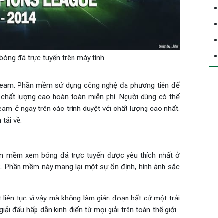
bóng đá trực tuyến trên máy tính
tream. Phần mềm sử dụng công nghệ đa phương tiện để
 chất lượng cao hoàn toàn miễn phí. Người dùng có thể
am ở ngay trên các trình duyệt với chất lượng cao nhất.
tải về.
hần mềm xem bóng đá trực tuyến được yêu thích nhất ở
P2. Phần mềm này mang lại một sự ổn định, hình ảnh sắc
liên tục vì vậy mà không làm gián đoạn bất cứ một trải
i đấu hấp dẫn kinh điển từ mọi giải trên toàn thế giới.