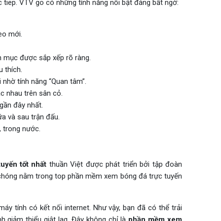
 tiep. VTV go có những tính năng nổi bật đáng bất ngờ:
eo mới.
n mục được sắp xếp rõ ràng.
 thích.
 nhờ tính năng “Quan tâm”.
ác nhau trên sân cỏ.
 gần đây nhất.
iữa và sau trận đấu.
, trong nước.
uyến tốt nhất
thuần Việt được phát triển bởi tập đoàn
h chóng nằm trong top phần mềm xem bóng đá trực tuyến
áy tính có kết nối internet. Như vậy, bạn đã có thể trải
 giảm thiểu giật lag. Đây không chỉ là
phần mềm xem