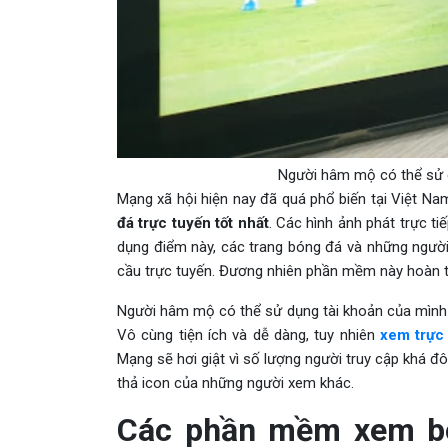
Người hâm mộ có thể sử
Mạng xã hội hiện nay đã quá phổ biến tại Việt N
đá trực tuyến tốt nhất
.
Các hình ảnh phát trực ti
dụng điểm này, các trang bóng đá và những ngườ
cầu trực tuyến. Đương nhiên phần mềm này hoàn 
Người hâm mộ có thể sử dụng tài khoản của mình và
Vô cùng tiện ích và dễ dàng, tuy nhiên
xem trực
Mạng sẽ hơi giật vì số lượng người truy cập khá đô
thả icon của những người xem khác.
Các phần mềm xem bón