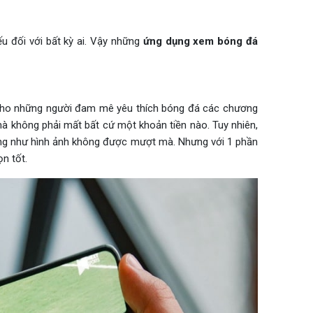
ếu đối với bất kỳ ai. Vậy những
ứng dụng xem bóng đá
cho những người đam mê yêu thích bóng đá các chương
mà không phải mất bất cứ một khoản tiền nào. Tuy nhiên,
ũng như hình ảnh không được mượt mà. Nhưng với 1 phần
n tốt.