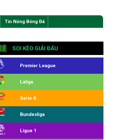
Tin Nóng Bóng Đá
SOI KÈO GIẢI ĐẤU
Premier League
Laliga
Serie A
Bundesliga
Ligue 1