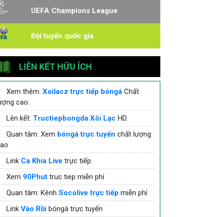
UEFA Champions League
Đội tuyển quốc gia
LIÊN KẾT HỮU ÍCH
Xem thêm:
Xoilacz trực tiếp bóngá
Chất
ượng cao.
Lên kết:
Tructiepbongda Xôi Lạc
HD.
Quan tâm: Xem
bóngá trực tuyến
chất lượng
cao
Link
Ca Khia Live
trực tiếp.
Xem
90Phut
truc tiep miễn phí
Quan tâm: Kênh
Socolive trực tiếp
miễn phí
Link
Vào Rồi
bóngá trực tuyến