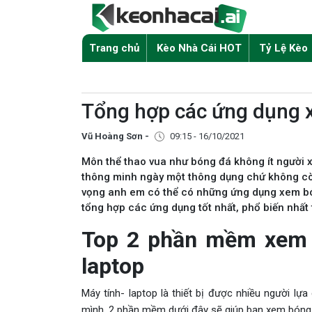
Trang chủ
Kèo Nhà Cái HOT
Tỷ Lệ Kèo
Tổng hợp các ứng dụng 
Vũ Hoàng Sơn -
09:15 - 16/10/2021
Môn thể thao vua như bóng đá không ít người 
thông minh ngày một thông dụng chứ không còn
vọng anh em có thể có những ứng dụng xem bóng 
tổng hợp các ứng dụng tốt nhất, phổ biến nhất 
Top 2 phần mềm xem 
laptop
Máy tính- laptop là thiết bị được nhiều người lự
mình. 2 phần mềm dưới đây sẽ giúp bạn xem bóng 